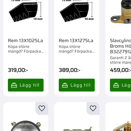
Rem 13X1025La
Rem 13X1275La
Slavcylin
Broms Hö
Köpa större
Köpa större
mängd? Förpackad
mängd? Förpackad
8322791
om 1/10 st.
om 1 st.
Garanti 2 å
större män
Förpackad o
319,00
:-
389,00
:-
459,00
:
till i favoriter
Lägg till i favoriter
Lägg till i favorite