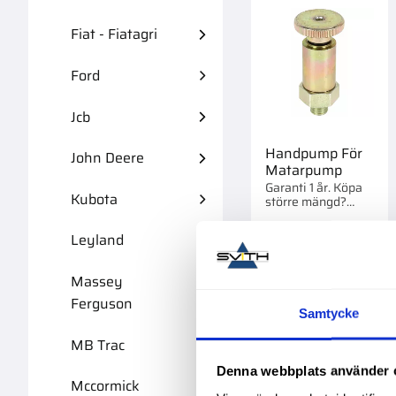
Fiat - Fiatagri
Ford
Jcb
Handpump För
John Deere
Matarpump
Garanti 1 år. Köpa
Kubota
större mängd?
Förpackad om 1 st.
Leyland
289,00
:-
Massey
Ferguson
Samtycke
MB Trac
Lägg 
Denna webbplats använder 
Mccormick