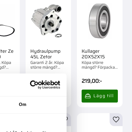
lter Ze
Hydraulpump
Kullager
0
45L Zetor
20X52X15
r. Köpa
Garanti 2 år. Köpa
Köpa större
gd?
större mängd?
mängd? Förpackad
m 1 st.
Förpackad om 1 st.
om 1/10 st.
-
6 495,00
:-
219,00
:-
Info
Om
r
Lägg till i favoriter
Lägg till i favoriter
Lägg til