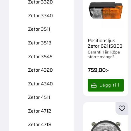
Zetor 3320
Zetor 3340
Zetor 3511
Positionsljus
Zetor 3513
Zetor 62115803
Garanti 1 år. Köpa
Zetor 3545
större mängd?
Förpackad om 1 st.
759,00
:-
Zetor 4320
Zetor 4340
Zetor 4511
Zetor 4712
Lägg 
Zetor 4718