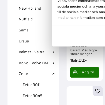
Vi använder enhetsidentifierar
sociala medier och analysera 
New Holland
till de sociala medier och a
med annan information som du 
Nuffield
Same
Kylarlock
Db,Zetor
Ursus
K906195
Garanti 2 år. Köpa
Valmet - Valtra
större mängd?
Förpackad om 1 st.
169,00
:-
Volvo - Volvo BM
Zetor
Zetor 3011
Lägg 
Zetor 3045