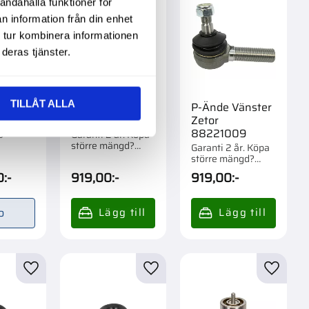
andahålla funktioner för
n information från din enhet
 tur kombinera informationen
deras tjänster.
TILLÅT ALLA
mp
P-Ände Höger
P-Ände Vänster
Zetor 6714535
Zetor
r. Köpa
gd?
88221009
Garanti 2 år. Köpa
m 1 st.
större mängd?
Garanti 2 år. Köpa
Förpackad om 1 st.
större mängd?
Förpackad om 1 st.
0
:-
919,00
:-
919,00
:-
o
r
Lägg till i favoriter
Lägg till i favoriter
Lägg til