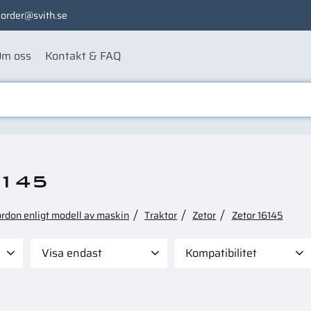
order@svith.se
m oss
Kontakt & FAQ
6145
ordon enligt modell av maskin
Traktor
Zetor
Zetor 16145
Visa endast
Kompatibilitet
 495
Finns i lager
40
Case IH CS100 Pro
5
Case IH CS110
5