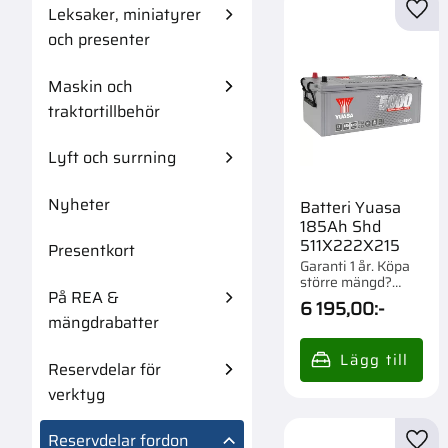
Leksaker, miniatyrer
Lägg 
och presenter
Maskin och
traktortillbehör
Lyft och surrning
Nyheter
Batteri Yuasa
185Ah Shd
511X222X215
Presentkort
Garanti 1 år. Köpa
större mängd?
På REA &
Förpackad om 1/21
6 195,00
:-
st.
mängdrabatter
Reservdelar för
verktyg
Reservdelar fordon