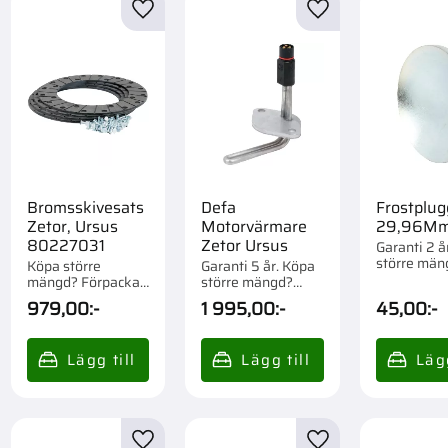
till i favoriter
Lägg till i favoriter
Lägg till i favorite
Bromsskivesats
Defa
Frostplug
Zetor, Ursus
Motorvärmare
29,96M
80227031
Zetor Ursus
Garanti 2 å
större män
Köpa större
Garanti 5 år. Köpa
Förpackad 
mängd? Förpackad
större mängd?
st.
om 1 st.
Förpackad om 1/26
979,00
:-
1 995,00
:-
45,00
:-
st.