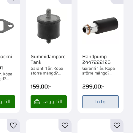
r
Lägg till i favoriter
Lägg till i favoriter
Lägg til
packni
Gummidämpare
Handpump
Tank
2447222126
1
Garanti 1 år. Köpa
Garanti 1 år. Köpa
större mängd?
större mängd?
r. Köpa
Förpackad om 1 st.
Förpackad om 1 st.
gd?
m 1 st.
159,00
:-
299,00
:-
Info
r
Lägg till i favoriter
Lägg till i favoriter
Lägg til