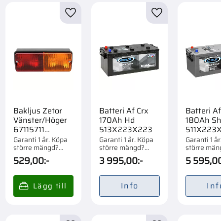
Case IH CS130
5
till i favoriter
Lägg till i favoriter
Lägg till i favorite
Case IH CS150
5
Visa fler
Bakljus Zetor
Batteri Af Crx
Batteri Af
Vänster/Höger
170Ah Hd
180Ah S
67115711
513X223X223
511X223X
67115712
Garanti 1 år. Köpa
Garanti 1 år. Köpa
Garanti 1 å
större mängd?
större mängd?
större män
Förpackad om 1 st.
Förpackad om 1/21
Förpackad 
529,00
:-
3 995,00
:-
5 595,0
st.
st.
Info
Inf