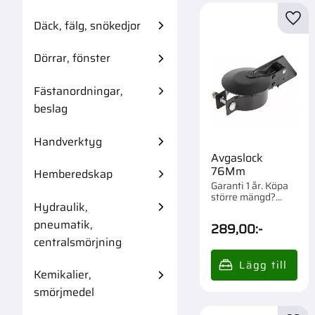
Däck, fälg, snökedjor
Lägg 
Dörrar, fönster
Fästanordningar,
beslag
Handverktyg
Avgaslock
76Mm
Hemberedskap
Garanti 1 år. Köpa
större mängd?
Hydraulik,
Förpackad om 1 st.
pneumatik,
289,00
:-
centralsmörjning
Kemikalier,
smörjmedel