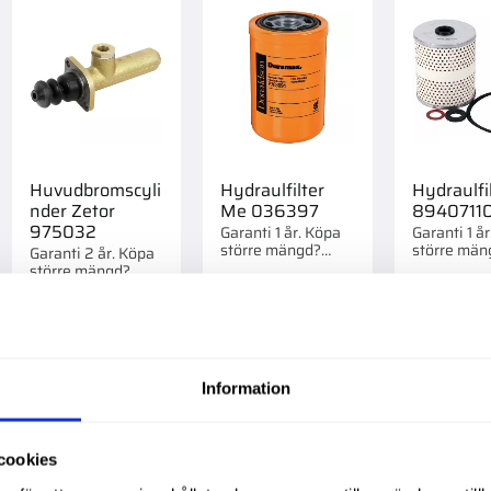
Huvudbromscyli
Hydraulfilter
Hydraulfi
nder Zetor
Me 036397
8940711
975032
Garanti 1 år. Köpa
Garanti 1 å
större mängd?
större män
Garanti 2 år. Köpa
Förpackad om 1 st.
Förpackad o
större mängd?
Förpackad om 1 st.
639,00
:-
1 395,00
:-
489,00
:
Information
till i favoriter
Lägg till i favoriter
Lägg till i favorite
cookies