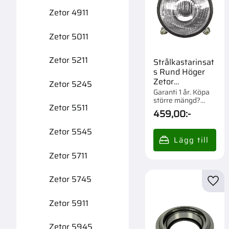
Zetor 4911
Zetor 5011
Zetor 5211
Strålkastarinsat
s Rund Höger
Zetor
Zetor 5245
89352903
Garanti 1 år. Köpa
större mängd?
Zetor 5511
Förpackad om 1 st.
459,00
:-
Zetor 5545
Zetor 5711
Zetor 5745
Lägg 
Zetor 5911
Zetor 5945