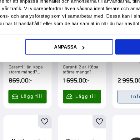
e för att anpassa innehållet och annonserna till användarna, tillh
vår trafik. Vi vidarebefordrar även sådana identifierare och anna
nnons- och analysföretag som vi samarbetar med. Dessa kan i sin
har tillhandahållit eller som de har samlat in när du har använt 
ANPASSA
Laddningsrelä
Led-
Matarpu
Zetor
Strålkastare
Garanti 1 å
större män
86350903
Rund 132Mm
Förpackad o
Mf Jd
Garanti 1 år. Köpa
Garanti 2 år. Köpa
större mängd?
större mängd?
Förpackad om 1 st.
Förpackad om 1/12
869,00
:-
1 695,00
:-
2 995,0
st.
Inf
till i favoriter
Lägg till i favoriter
Lägg till i favorite