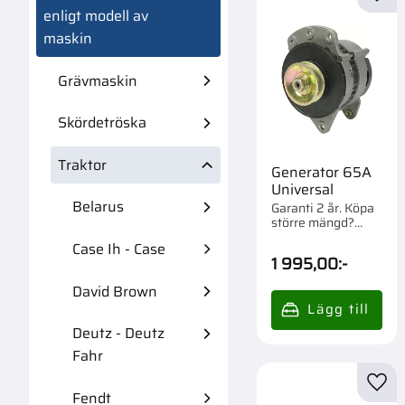
Lägg 
enligt modell av
maskin
Grävmaskin
Skördetröska
Traktor
Generator 65A
Universal
Belarus
Garanti 2 år. Köpa
större mängd?
Förpackad om 1 st.
Case Ih - Case
1 995,00
:-
David Brown
Deutz - Deutz
Fahr
Lägg 
Fendt