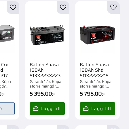
Broms
4
r
Lägg till i favoriter
Lägg till i favoriter
Lägg til
Bränslesystem
5
Visa fler
 Crx
Batteri Yuasa
Batteri Yuasa
hd
180Ah
180Ah Shd
217
513X223X223
511X222X215
r. Köpa
Garanti 1 år. Köpa
Garanti 1 år. Köpa
gd?
större mängd?
större mängd?
om 1/21
Förpackad om 1/21
Förpackad om 1/21
0
:-
5 395,00
:-
5 795,00
:-
st.
st.
o