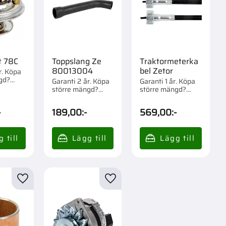
t 78C
Toppslang Ze
Traktormeterka
80013004
bel Zetor
r. Köpa
gd?
Garanti 2 år. Köpa
Garanti 1 år. Köpa
m 1 st.
större mängd?
större mängd?
Förpackad om 1 st.
Förpackad om 1 st.
-
189,00
:-
569,00
:-
r
Lägg till i favoriter
Lägg till i favoriter