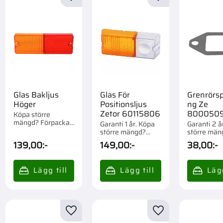
till i favoriter
Lägg till i favoriter
Lägg till i favorite
Glas Bakljus
Glas För
Grenrörs
Höger
Positionsljus
ng Ze
Zetor 60115806
8000509
Köpa större
mängd? Förpackad
Garanti 1 år. Köpa
Garanti 2 å
om 1 st.
större mängd?
större män
Förpackad om 1 st.
Förpackad o
139,00
:-
149,00
:-
38,00
:-
till i favoriter
Lägg till i favoriter
Lägg till i favorite