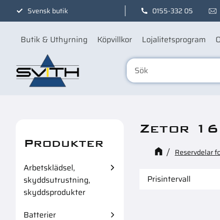
Svensk butik
0155-332 05
Butik & Uthyrning
Köpvillkor
Lojalitetsprogram
O
Zetor 1
Produkter
Reservdelar f
Arbetsklädsel,
Prisintervall
skyddsutrustning,
skyddsprodukter
38
6
Batterier