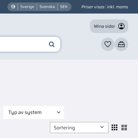
Priser visas
inkl. moms
Sverige
Svenska
SEK
Mina sidor
Favoriter
Kundvagn
Typ av system
Andra delar
1
Välj sortering
Välj
Avgassystem
1