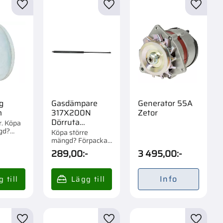
r
Lägg till i favoriter
Lägg till i favoriter
Lägg til
g
Gasdämpare
Generator 55A
m
317X200N
Zetor
Dörruta
r. Köpa
gd?
Zetor,Ursus
Köpa större
om 1/6
mängd? Förpackad
om 1/10 st.
289,00
:-
3 495,00
:-
Info