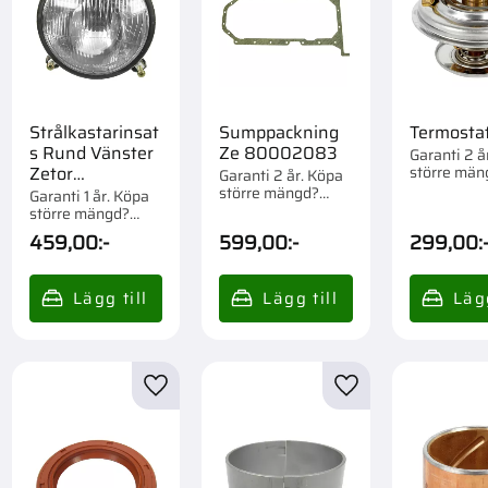
Strålkastarinsat
Sumppackning
Termosta
s Rund Vänster
Ze 80002083
Garanti 2 å
större män
Zetor
Garanti 2 år. Köpa
Förpackad o
större mängd?
89352904
Garanti 1 år. Köpa
Förpackad om 1 st.
större mängd?
Förpackad om 1 st.
459,00
:-
599,00
:-
299,00
:
till i favoriter
Lägg till i favoriter
Lägg till i favorite