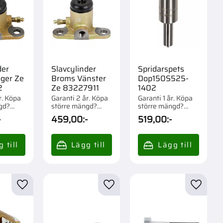
der
Slavcylinder
Spridarspets
ger Ze
Broms Vänster
Dop150S525-
2
Ze 83227911
1402
r. Köpa
Garanti 2 år. Köpa
Garanti 1 år. Köpa
gd?
större mängd?
större mängd?
m 1 st.
Förpackad om 1 st.
Förpackad om 1/12
-
459,00
:-
519,00
:-
st.
r
Lägg till i favoriter
Lägg till i favoriter
Lägg til