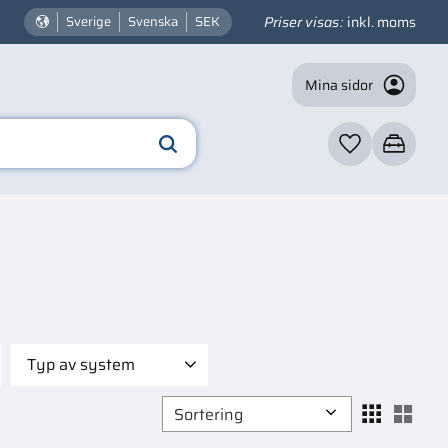
Priser visas
inkl. moms
Sverige
Svenska
SEK
Mina sidor
Favoriter
Kundvagn
Typ av system
Avgassystem
4
Välj sortering
Välj
Broms
2