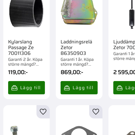
Kylarslang
Laddningsrelä
Ljuddämp
Passage Ze
Zetor
Zetor 70
70011306
86350903
Garanti 1 å
större män
Garanti 2 år. Köpa
Garanti 1 år. Köpa
Förpackad o
större mängd?
större mängd?
Förpackad om 1 st.
Förpackad om 1 st.
119,00
:-
869,00
:-
2 595,0
till i favoriter
Lägg till i favoriter
Lägg till i favorite