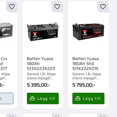
Bränslesystem
4
r
Lägg till i favoriter
Lägg till i favoriter
Lägg til
Elsystem
15
Visa fler
 Crx
Batteri Yuasa
Batteri Yuasa
hd
180Ah
180Ah Shd
217
513X223X223
511X222X215
r. Köpa
Garanti 1 år. Köpa
Garanti 1 år. Köpa
gd?
större mängd?
större mängd?
om 1/21
Förpackad om 1/21
Förpackad om 1/21
0
:-
5 395,00
:-
5 795,00
:-
st.
st.
o