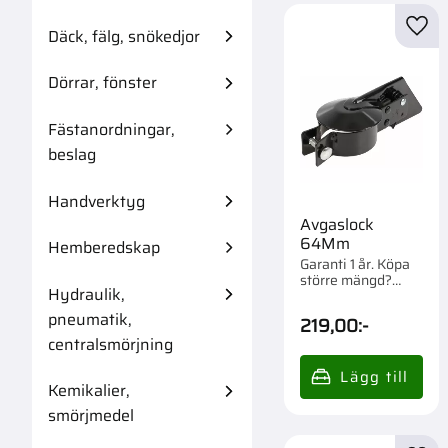
Däck, fälg, snökedjor
Lägg 
Dörrar, fönster
Fästanordningar,
beslag
Handverktyg
Avgaslock
64Mm
Hemberedskap
Garanti 1 år. Köpa
större mängd?
Hydraulik,
Förpackad om 1 st.
pneumatik,
219,00
:-
centralsmörjning
Kemikalier,
smörjmedel