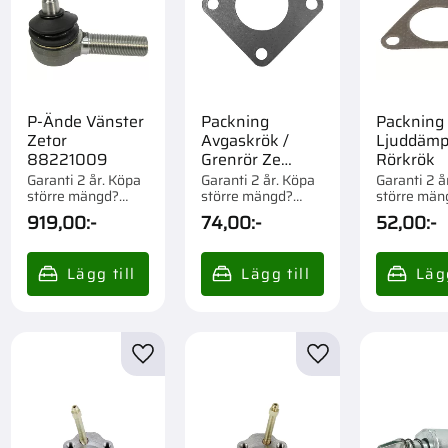
P-Ände Vänster
Packning
Packning
Zetor
Avgaskrök /
Ljuddämp
88221009
Grenrör Ze
Rörkrök
69011419
Garanti 2 år. Köpa
Garanti 2 år. Köpa
Garanti 2 å
större mängd?
större mängd?
större män
Förpackad om 1 st.
Förpackad om 1 st.
Förpackad o
919,00
:-
74,00
:-
52,00
:-
till i favoriter
Lägg till i favoriter
Lägg till i favorite