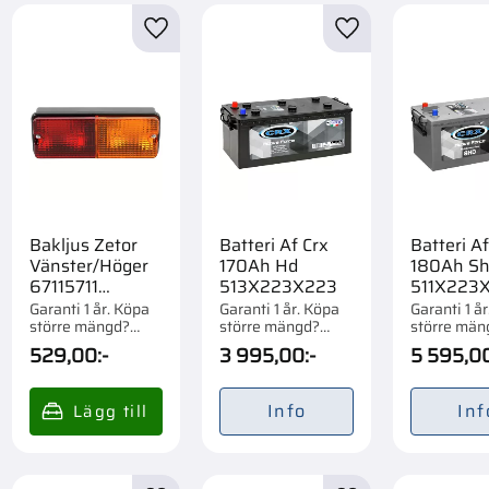
Case IH CS100 Pro
5
till i favoriter
Lägg till i favoriter
Lägg till i favorite
Case IH CS110
5
Visa fler
Bakljus Zetor
Batteri Af Crx
Batteri Af
Vänster/Höger
170Ah Hd
180Ah S
67115711
513X223X223
511X223X
67115712
Garanti 1 år. Köpa
Garanti 1 år. Köpa
Garanti 1 å
större mängd?
större mängd?
större män
Förpackad om 1 st.
Förpackad om 1/21
Förpackad 
529,00
:-
3 995,00
:-
5 595,0
st.
st.
Info
Inf