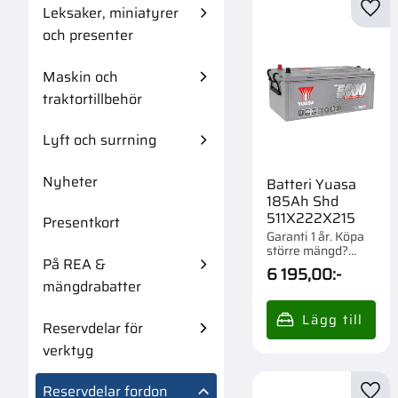
Leksaker, miniatyrer
Lägg 
och presenter
Maskin och
traktortillbehör
Lyft och surrning
Nyheter
Batteri Yuasa
185Ah Shd
511X222X215
Presentkort
Garanti 1 år. Köpa
större mängd?
På REA &
Förpackad om 1/21
6 195,00
:-
st.
mängdrabatter
Reservdelar för
verktyg
Reservdelar fordon