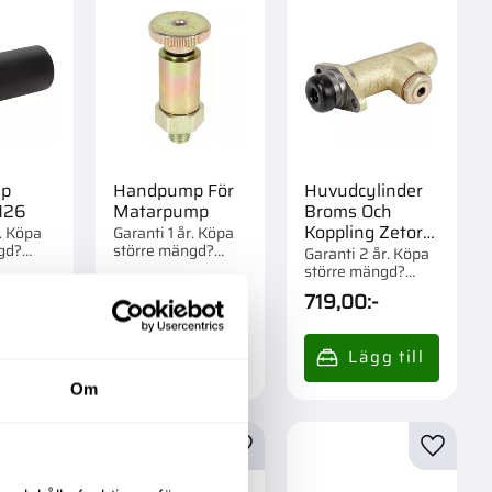
p
Handpump För
Huvudcylinder
126
Matarpump
Broms Och
Koppling Zetor
r. Köpa
Garanti 1 år. Köpa
gd?
större mängd?
69112717
Garanti 2 år. Köpa
m 1 st.
Förpackad om 1 st.
större mängd?
Förpackad om 1 st.
-
289,00
:-
719,00
:-
o
Om
r
Lägg till i favoriter
Lägg till i favoriter
Lägg til