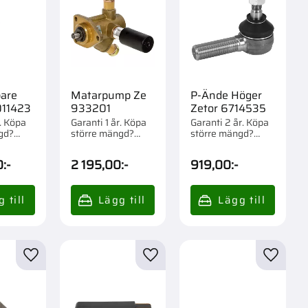
are
Matarpump Ze
P-Ände Höger
011423
933201
Zetor 6714535
r. Köpa
Garanti 1 år. Köpa
Garanti 2 år. Köpa
gd?
större mängd?
större mängd?
m 1 st.
Förpackad om 1 st.
Förpackad om 1 st.
0
:-
2 195,00
:-
919,00
:-
r
Lägg till i favoriter
Lägg till i favoriter
Lägg til