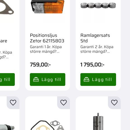
Positionsljus
Ramlagersats
are
Zetor 62115803
Std
Garanti 1 år. Köpa
Garanti 2 år. Köpa
större mängd?
större mängd?
r. Köpa
Förpackad om 1 st.
Förpackad om 1 st.
gd?
m 1 st.
759,00
:-
1 795,00
:-
r
Lägg till i favoriter
Lägg till i favoriter
Lägg til