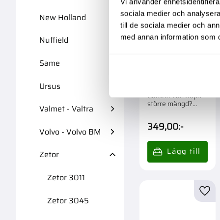
Vi använder enhetsidentifierar
sociala medier och analysera 
New Holland
till de sociala medier och a
med annan information som du 
Nuffield
Same
Hydraulfilter Ze
70114566
Ursus
Garanti 1 år. Köpa
större mängd?
Valmet - Valtra
Förpackad om 1 st.
349,00
:-
Volvo - Volvo BM
Zetor
Zetor 3011
Lägg 
Zetor 3045