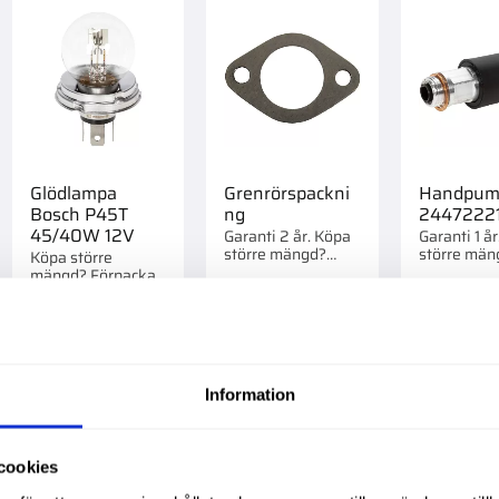
Glödlampa
Grenrörspackni
Handpum
Bosch P45T
ng
2447222
45/40W 12V
Garanti 2 år. Köpa
Garanti 1 å
större mängd?
större män
Köpa större
Förpackad om 1 st.
Förpackad o
mängd? Förpackad
om 1/10/250 st.
58,00
:-
74,00
:-
299,00
:
Inf
Information
till i favoriter
Lägg till i favoriter
Lägg till i favorite
cookies