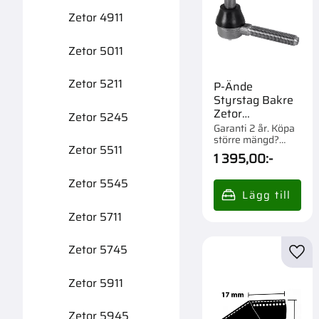
Zetor 4911
Zetor 5011
Zetor 5211
P-Ände
Styrstag Bakre
Zetor
Zetor 5245
67453504
Garanti 2 år. Köpa
större mängd?
Zetor 5511
Förpackad om 1 st.
1 395,00
:-
Zetor 5545
Zetor 5711
Zetor 5745
Lägg 
Zetor 5911
Zetor 5945