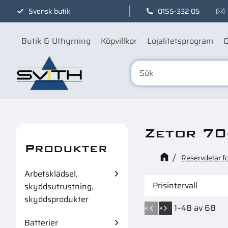
Svensk butik
0155-332 05
Butik & Uthyrning
Köpvillkor
Lojalitetsprogram
O
Zetor 7
Produkter
Reservdelar f
Arbetsklädsel,
Prisintervall
skyddsutrustning,
skyddsprodukter
45
1
«
»
1–
48
av
68
Batterier