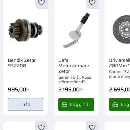
till i favoriter
Lägg till i favoriter
Lägg till i favorite
Bendix Zetor
Defa
Drivlamel
932208
Motorvärmare
280Mm 1
Zetor
Garanti 2 å
större män
Garanti 5 år. Köpa
Förpackad o
större mängd?
Förpackad om 1/16
995,00
:-
2 195,00
:-
2 695,0
st.
Info