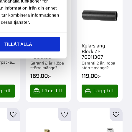
andahålla funktioner för
n information från din enhet
 tur kombinera informationen
deras tjänster.
TILLÅT ALLA
Kylarlock
Kylarslang
5
Db,Zetor
Block Ze
K906195
70011307
e
rpackad
Garanti 2 år. Köpa
Garanti 2 år. Köpa
större mängd?
större mängd?
Förpackad om 1 st.
Förpackad om 1 st.
169,00
:-
119,00
:-
r
Lägg till i favoriter
Lägg till i favoriter
Lägg til