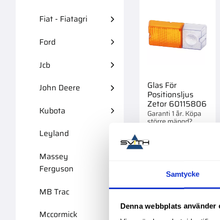
Fiat - Fiatagri
Ford
Jcb
Glas För
John Deere
Positionsljus
Zetor 60115806
Kubota
Garanti 1 år. Köpa
större mängd?
Förpackad om 1 st.
Leyland
149,00
:-
Massey
Ferguson
Samtycke
MB Trac
Lägg 
Denna webbplats använder 
Mccormick