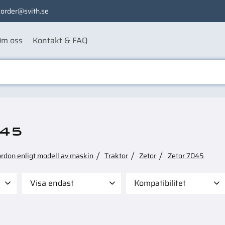
order@svith.se
m oss
Kontakt & FAQ
045
ordon enligt modell av maskin
Traktor
Zetor
Zetor 7045
Visa endast
Kompatibilitet
3 390
Finns i lager
59
Case 1394
1
Case 1694
1