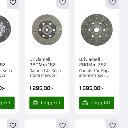
r
Lägg till i favoriter
Lägg till i favoriter
Lägg til
l
Drivlamell
Drivlamell
8Z
280Mm 18Z
280Mm 28Z
r. Köpa
Garanti 1 år. Köpa
Garanti 1 år. Köpa
gd?
större mängd?
större mängd?
m 1 st.
Förpackad om 1 st.
Förpackad om 1 st.
0
:-
1 295,00
:-
1 695,00
:-