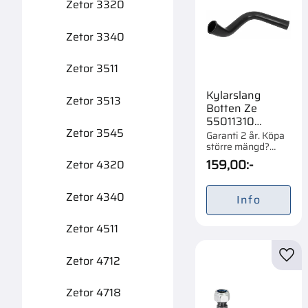
Zetor 3320
Zetor 3340
Zetor 3511
Kylarslang
Zetor 3513
Botten Ze
55011310
Zetor 3545
70011315
Garanti 2 år. Köpa
större mängd?
72011310
Förpackad om 1 st.
159,00
:-
Zetor 4320
Zetor 4340
Info
Zetor 4511
Zetor 4712
Lägg 
Zetor 4718