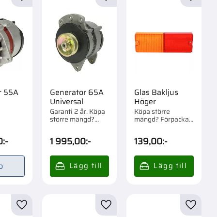
r
Lägg till i favoriter
Lägg till i favoriter
Lägg til
r 55A
Generator 65A
Glas Bakljus
Universal
Höger
Garanti 2 år. Köpa
Köpa större
större mängd?
mängd? Förpackad
Förpackad om 1 st.
om 1 st.
0
:-
1 995,00
:-
139,00
:-
o
r
Lägg till i favoriter
Lägg till i favoriter
Lägg til