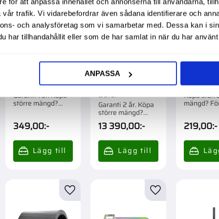
e för att anpassa innehållet och annonserna till användarna, tillh
vår trafik. Vi vidarebefordrar även sådana identifierare och anna
nnons- och analysföretag som vi samarbetar med. Dessa kan i sin
har tillhandahållit eller som de har samlat in när du har använt 
ANPASSA
Kolsats Zetor
Koppling
Kullager
932233
280/280Mm
20X52X1
Zetor
Garanti 1 år. Köpa
Köpa störr
större mängd?
mängd? Fö
Garanti 2 år. Köpa
Förpackad om 1 st.
om 1/10 st.
större mängd?
Förpackad om 1 st.
349,00
:-
13 390,00
:-
219,00
:-
till i favoriter
Lägg till i favoriter
Lägg till i favorite