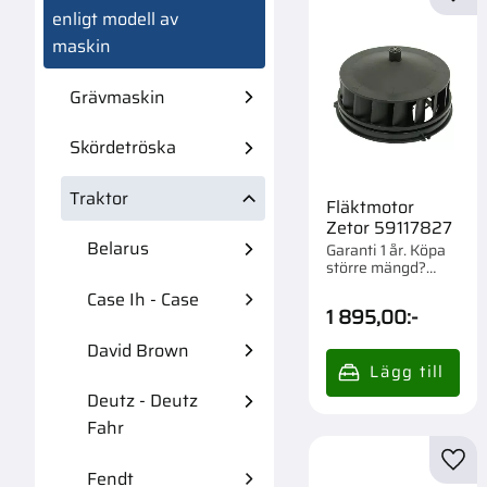
Lägg 
enligt modell av
maskin
Grävmaskin
Skördetröska
Traktor
Fläktmotor
Zetor 59117827
Belarus
Garanti 1 år. Köpa
större mängd?
Förpackad om 1 st.
Case Ih - Case
1 895,00
:-
David Brown
Deutz - Deutz
Fahr
Lägg 
Fendt