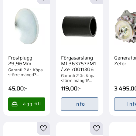
till i favoriter
Lägg till i favoriter
Lägg till i favorite
Frostplugg
Förgasarslang
Generato
29,96Mm
Mf 3637572M1
Zetor
/ Ze 70011306
Garanti 2 år. Köpa
större mängd?
Garanti 2 år. Köpa
Förpackad om 1/6
större mängd?
st.
Förpackad om 1/1
45,00
:-
119,00
:-
3 495,0
st.
Info
Inf
till i favoriter
Lägg till i favoriter
Lägg till i favorite