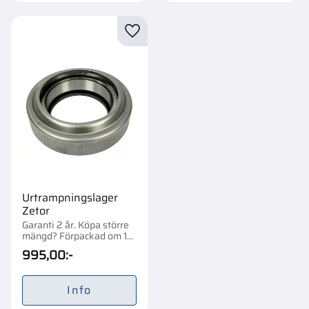
Lägg till i favoriter
Urtrampningslager
Zetor
Garanti 2 år. Köpa större
mängd? Förpackad om 1
st.
995,00
:-
Info