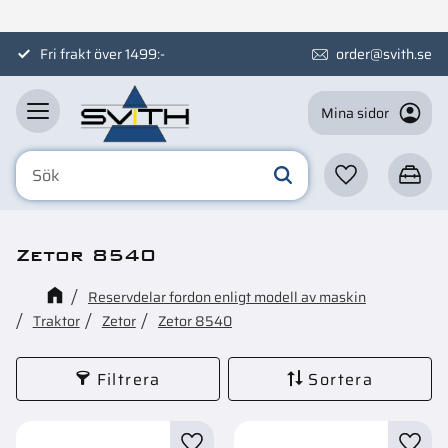
Meny
Fri frakt över 1499:-
order@svith.se
Mina sidor
Favoriter
Kundva
Zetor 8540
Reservdelar fordon enligt modell av maskin
Traktor
Zetor
Zetor 8540
Filtrera
Sortera