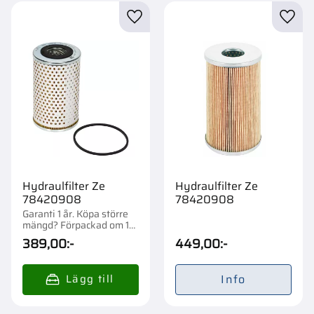
Lägg till i favoriter
Lägg t
Hydraulfilter Ze
Hydraulfilter Ze
78420908
78420908
Garanti 1 år. Köpa större
mängd? Förpackad om 1
st.
389,00
:-
449,00
:-
Info