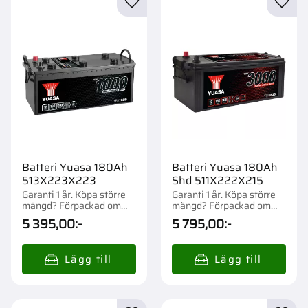
Lägg till i favoriter
Lägg t
Batteri Yuasa 180Ah
Batteri Yuasa 180Ah
513X223X223
Shd 511X222X215
Garanti 1 år. Köpa större
Garanti 1 år. Köpa större
mängd? Förpackad om
mängd? Förpackad om
1/21 st.
1/21 st.
5 395,00
:-
5 795,00
:-