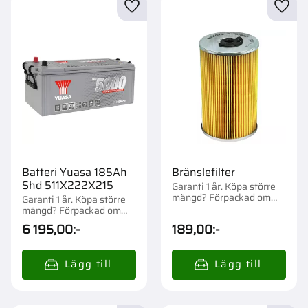
Lägg till i favoriter
Lägg t
Batteri Yuasa 185Ah
Bränslefilter
Shd 511X222X215
Garanti 1 år. Köpa större
mängd? Förpackad om
Garanti 1 år. Köpa större
1/12 st.
mängd? Förpackad om
1/21 st.
6 195,00
:-
189,00
:-