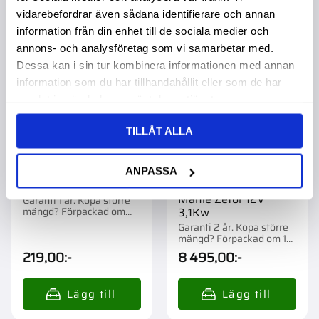
vidarebefordrar även sådana identifierare och annan
Lägg till i favoriter
Lägg t
information från din enhet till de sociala medier och
annons- och analysföretag som vi samarbetar med.
Dessa kan i sin tur kombinera informationen med annan
information som du har tillhandahållit eller som de har
samlat in när du har använt deras tjänster.
TILLÅT ALLA
ANPASSA
Oljefilter
Startmotor Mahle
Mahle Zetor 12V
Garanti 1 år. Köpa större
mängd? Förpackad om
3,1Kw
1/12/576 st.
Garanti 2 år. Köpa större
mängd? Förpackad om 1
st.
219,00
:-
8 495,00
:-