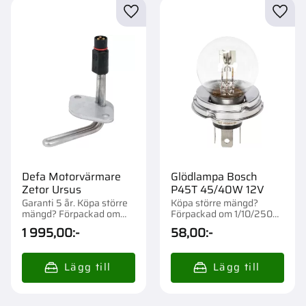
Lägg till i favoriter
Lägg t
Defa Motorvärmare
Glödlampa Bosch
Zetor Ursus
P45T 45/40W 12V
Garanti 5 år. Köpa större
Köpa större mängd?
mängd? Förpackad om
Förpackad om 1/10/250
1/26 st.
st.
1 995,00
:-
58,00
:-