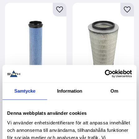
Lägg till i favoriter
Lägg t
Luftfilter Inre
Luftfilter Yttre
Garanti 1 år. Köpa större
Garanti 1 år. Köpa större
Samtycke
Information
Om
mängd? Förpackad om 1
mängd? Förpackad om 1
st.
st.
799,00
:-
949,00
:-
Denna webbplats använder cookies
Vi använder enhetsidentifierare för att anpassa innehållet
och annonserna till användarna, tillhandahålla funktioner
för sociala medier och analysera vår trafik. Vi