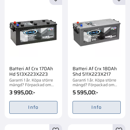
Lägg till i favoriter
Lägg t
Batteri Af Crx 170Ah
Batteri Af Crx 180Ah
Hd 513X223X223
Shd 511X223X217
Garanti 1 år. Köpa större
Garanti 1 år. Köpa större
mängd? Förpackad om
mängd? Förpackad om
1/21 st.
1/21 st.
3 995,00
:-
5 595,00
:-
Info
Info