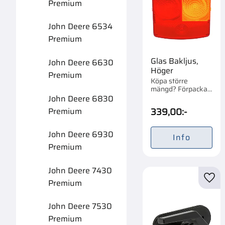
Premium
John Deere 6534
Premium
Glas Bakljus,
John Deere 6630
Höger
Premium
Köpa större
mängd? Förpackad
om 1 st.
John Deere 6830
Premium
339,00
:-
John Deere 6930
Info
Premium
John Deere 7430
Premium
Lägg 
John Deere 7530
Premium