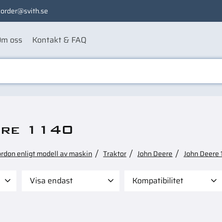
order@svith.se
m oss
Kontakt & FAQ
ere 1140
ordon enligt modell av maskin
Traktor
John Deere
John Deere 
Visa endast
Kompatibilitet
 495
Finns i lager
80
Case 1194
6
Case 1294
5