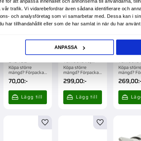
e för att anpassa innehållet och annonserna till användarna, tillh
vår trafik. Vi vidarebefordrar även sådana identifierare och anna
nnons- och analysföretag som vi samarbetar med. Dessa kan i sin
har tillhandahållit eller som de har samlat in när du har använt 
ANPASSA
Fästningssats
Gasfjäder
Gasfjäder
För Strålkastare
225X160N
226X160
B18402
Taklucka Jd,
Taklucka 
Case Ih
Köpa större
Köpa större
Köpa störr
mängd? Förpackad
mängd? Förpackad
mängd? Fö
om 1 st.
om 1/50 st.
om 1/10 st.
70,00
:-
299,00
:-
269,00
:
till i favoriter
Lägg till i favoriter
Lägg till i favorite