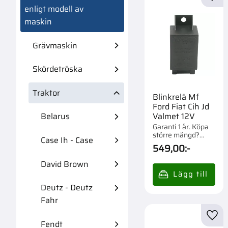
Lägg 
enligt modell av
maskin
Grävmaskin
Skördetröska
Traktor
Blinkrelä Mf
Ford Fiat Cih Jd
Valmet 12V
Belarus
Garanti 1 år. Köpa
större mängd?
Case Ih - Case
Förpackad om 1 st.
549,00
:-
David Brown
Deutz - Deutz
Fahr
Lägg 
Fendt