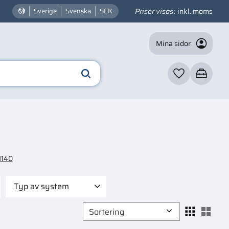
Priser visas
inkl. moms
Sverige
Svenska
SEK
Mina sidor
Favoriter
Kundvagn
1140
Typ av system
Andra delar
1
Välj sortering
Välj
Avgassystem
3