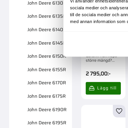
Vi använder enhetsidentifierar
John Deere 6130R
sociala medier och analysera 
till de sociala medier och a
John Deere 6135R
med annan information som du 
John Deere 6140R
John Deere 6145R
Fälg 9.00-16
Fram 2Wd
John Deere 6150R
Garanti 1 år. Köpa
större mängd?
Förpackad om 1 st.
John Deere 6155R
2 795,00
:-
John Deere 6170R
John Deere 6175R
John Deere 6190R
Lägg 
John Deere 6195R