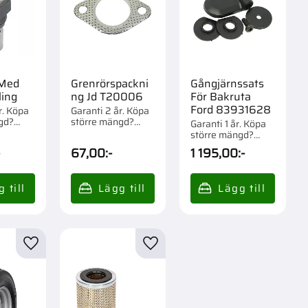
 Med
Grenrörspackni
Gångjärnssats
ling
ng Jd T20006
För Bakruta
Ford 83931628
r. Köpa
Garanti 2 år. Köpa
gd?
större mängd?
Garanti 1 år. Köpa
om 1/60
Förpackad om 1/10
större mängd?
st.
Förpackad om 1 st.
-
67,00
:-
1 195,00
:-
r
Lägg till i favoriter
Lägg till i favoriter