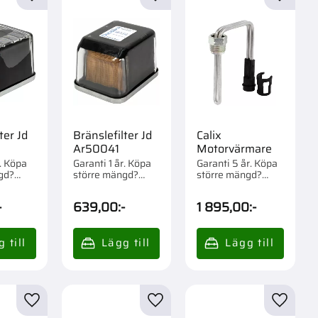
r
Lägg till i favoriter
Lägg till i favoriter
Lägg til
ter Jd
Bränslefilter Jd
Calix
Ar50041
Motorvärmare
r. Köpa
Garanti 1 år. Köpa
Garanti 5 år. Köpa
gd?
större mängd?
större mängd?
om 1/12
Förpackad om 1/12
Förpackad om 1/10
st.
st.
-
639,00
:-
1 895,00
:-
r
Lägg till i favoriter
Lägg till i favoriter
Lägg til