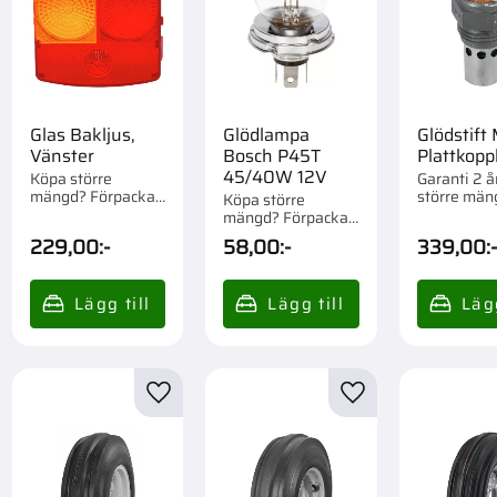
Glas Bakljus,
Glödlampa
Glödstift
Vänster
Bosch P45T
Plattkopp
45/40W 12V
Köpa större
Garanti 2 å
mängd? Förpackad
större män
Köpa större
om 1 st.
Förpackad 
mängd? Förpackad
st.
om 1/10/250 st.
229,00
:-
58,00
:-
339,00
:
till i favoriter
Lägg till i favoriter
Lägg till i favorite