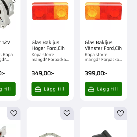
r 12V
Glas Bakljus
Glas Bakljus
Höger Ford,Cih
Vänster Ford,Cih
r. Köpa
Köpa större
Köpa större
gd?
mängd? Förpackad
mängd? Förpackad
m 1 st.
om 1 st.
om 1 st.
0
:-
349,00
:-
399,00
:-
r
Lägg till i favoriter
Lägg till i favoriter
Lägg til