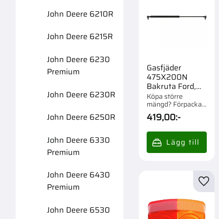
John Deere 6210R
John Deere 6215R
John Deere 6230
Gasfjäder
Premium
475X200N
Bakruta Ford,
John Deere 6230R
Jd, Mf
Köpa större
mängd? Förpackad
om 1/50 st.
419,00
:-
John Deere 6250R
John Deere 6330
Premium
John Deere 6430
Lägg 
Premium
John Deere 6530