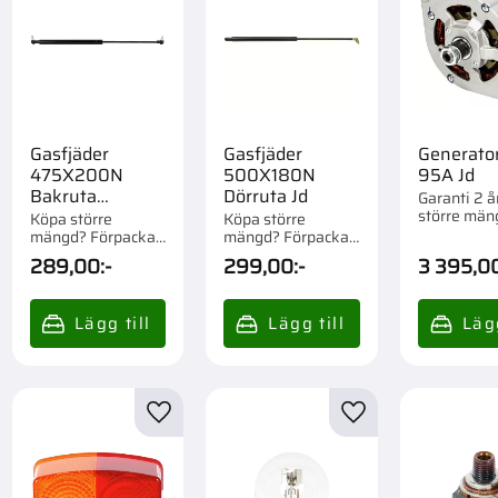
Gasfjäder
Gasfjäder
Generato
475X200N
500X180N
95A Jd
Bakruta
Dörruta Jd
Garanti 2 å
större män
Ford,Jd,Mf
Köpa större
Köpa större
Förpackad o
mängd? Förpackad
mängd? Förpackad
om 1/10 st.
om 1/10 st.
289,00
:-
299,00
:-
3 395,0
till i favoriter
Lägg till i favoriter
Lägg till i favorite