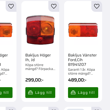
Bränslesystem
5
r
Lägg till i favoriter
Lägg till i favoriter
Lägg til
Elsystem
25
Visa fler
öger
Bakljus Höger
Bakljus Vänster
Ih, Jd
Ford,Cih
8
81941207
Köpa större
mängd? Förpackad
r. Köpa
Garanti 1 år. Köpa
om 1 st.
gd?
större mängd?
m 1 st.
Förpackad om 1 st.
-
299,00
:-
489,00
:-