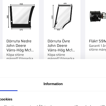
Dörruta Nedre
Dörruta Övre
Fläkt 5
John Deere
John Deere
Garanti 1 å
större män
Väns-Hög Mc1
Väns-Hög Mc1
Förpackad o
Cc2
Cc2
Köpa större
Köpa större
mängd? Förpackad
mängd? Förpackad
om 1 st.
om 1 st.
1 695,00
:-
1 695,00
:-
995,00
:
Info
Information
till i favoriter
Lägg till i favoriter
Lägg till i favorite
cookies