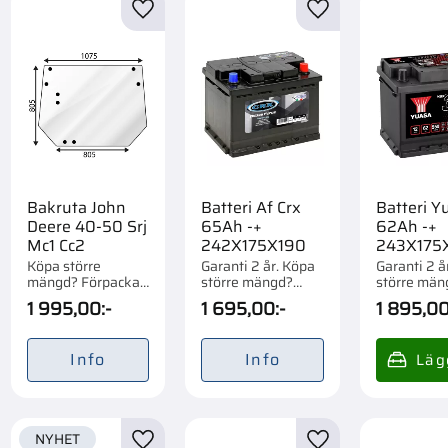
till i favoriter
Lägg till i favoriter
Lägg till i favorite
Bakruta John
Batteri Af Crx
Batteri Y
Deere 40-50 Srj
65Ah -+
62Ah -+
Mc1 Cc2
242X175X190
243X175
Köpa större
Garanti 2 år. Köpa
Garanti 2 å
mängd? Förpackad
större mängd?
större män
om 1 st.
Förpackad om 1/72
Förpackad 
1 995,00
:-
1 695,00
:-
1 895,0
st.
st.
Info
Info
NYHET