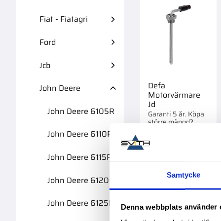
Fiat - Fiatagri
Ford
Jcb
Defa
John Deere
Motorvärmare
Jd
John Deere 6105R
Garanti 5 år. Köpa
större mängd?
Förpackad om 1/8
John Deere 6110R
1 995,00
:-
st.
John Deere 6115R
Samtycke
John Deere 6120R
John Deere 6125R
Lägg 
Denna webbplats använder 