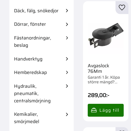
Däck, fälg, snökedjor
Lägg 
Dörrar, fönster
Fästanordningar,
beslag
Handverktyg
Avgaslock
76Mm
Hemberedskap
Garanti 1 år. Köpa
större mängd?
Hydraulik,
Förpackad om 1 st.
pneumatik,
289,00
:-
centralsmörjning
Kemikalier,
smörjmedel