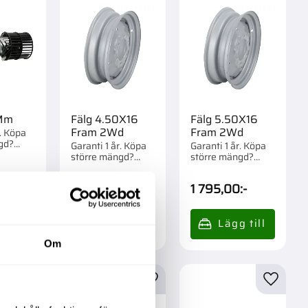
9Mm
Fälg 4.50X16
Fälg 5.50X16
Fram 2Wd
Fram 2Wd
r. Köpa
gd?
Garanti 1 år. Köpa
Garanti 1 år. Köpa
m 1 st.
större mängd?
större mängd?
Förpackad om 1 st.
Förpackad om 1 st.
-
1 395,00
:-
1 795,00
:-
Om
r
Lägg till i favoriter
Lägg till i favoriter
Lägg til