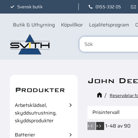
Svensk butik
0155-332 05
Butik & Uthyrning
Köpvillkor
Lojalitetsprogram
O
John De
Produkter
Reservdelar f
Arbetsklädsel,
Prisintervall
skyddsutrustning,
skyddsprodukter
45
7
«
»
1–
48
av
90
Batterier