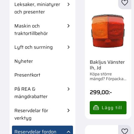
Leksaker, miniatyrer
Lägg 
och presenter
Maskin och
traktortillbehör
Lyft och surrning
Nyheter
Bakljus Vänster
Ih, Jd
Köpa större
Presentkort
mängd? Förpackad
om 1 st.
På REA &
299,00
:-
mängdrabatter
Reservdelar för
verktyg
Reservdelar fordon