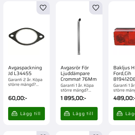
Case 1394
6
till i favoriter
Lägg till i favoriter
Lägg till i favorite
Case 1494
5
Visa fler
Avgaspackning
Avgasrör För
Bakljus H
Jd L34455
Ljuddämpare
Ford,Cih
Crommat 76Mm
8194120
Garanti 2 år. Köpa
större mängd?
Garanti 1 år. Köpa
Garanti 1 å
Förpackad om 1 st.
större mängd?
större män
Förpackad om 1 st.
Förpackad o
60,00
:-
1 895,00
:-
489,00
: