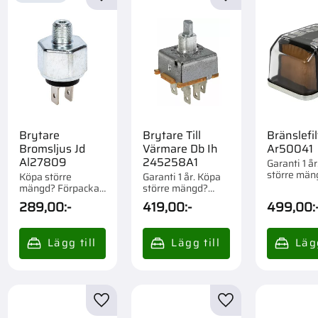
till i favoriter
Lägg till i favoriter
Lägg till i favorite
Brytare
Brytare Till
Bränslefil
Bromsljus Jd
Värmare Db Ih
Ar50041
Al27809
245258A1
Garanti 1 å
större män
Köpa större
Garanti 1 år. Köpa
Förpackad 
mängd? Förpackad
större mängd?
st.
om 1 st.
Förpackad om 1 st.
289,00
:-
419,00
:-
499,00
:
till i favoriter
Lägg till i favoriter
Lägg till i favorite