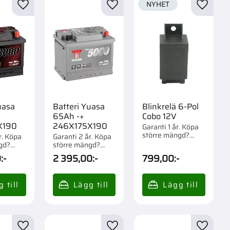
NYHET
r
Lägg till i favoriter
Lägg till i favoriter
Lägg til
uasa
Batteri Yuasa
Blinkrelä 6-Pol
65Ah -+
Cobo 12V
X190
246X175X190
Garanti 1 år. Köpa
större mängd?
r. Köpa
Garanti 2 år. Köpa
Förpackad om 1 st.
gd?
större mängd?
om 1/57
Förpackad om 1/57
0
:-
2 395,00
:-
799,00
:-
st.