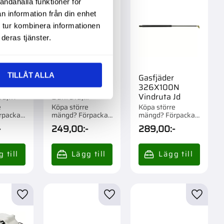
andahålla funktioner för
n information från din enhet
 tur kombinera informationen
deras tjänster.
TILLÅT ALLA
Gasfjäder
Gasfjäder
N
242X300N
326X100N
Jd,Ih
Bakruta,
Vindruta Jd
Taklucka Jd
e
Köpa större
Köpa större
rpackad
mängd? Förpackad
mängd? Förpackad
om 1/10 st.
om 1/10 st.
-
249,00
:-
289,00
:-
r
Lägg till i favoriter
Lägg till i favoriter
Lägg til