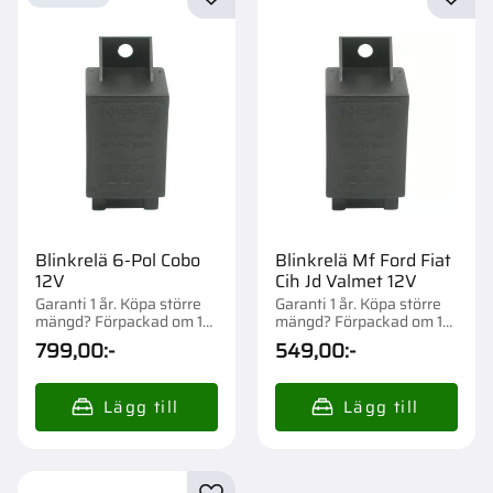
Lägg till i favoriter
Lägg t
Blinkrelä 6-Pol Cobo
Blinkrelä Mf Ford Fiat
12V
Cih Jd Valmet 12V
Garanti 1 år. Köpa större
Garanti 1 år. Köpa större
mängd? Förpackad om 1
mängd? Förpackad om 1
st.
st.
799,00
:-
549,00
:-