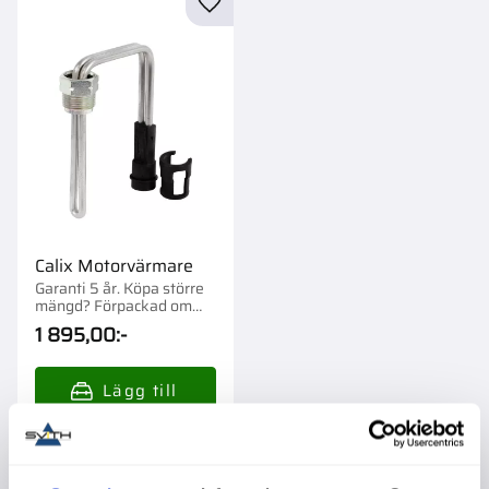
Lägg till i favoriter
Calix Motorvärmare
Garanti 5 år. Köpa större
mängd? Förpackad om
1/10 st.
1 895,00
:-