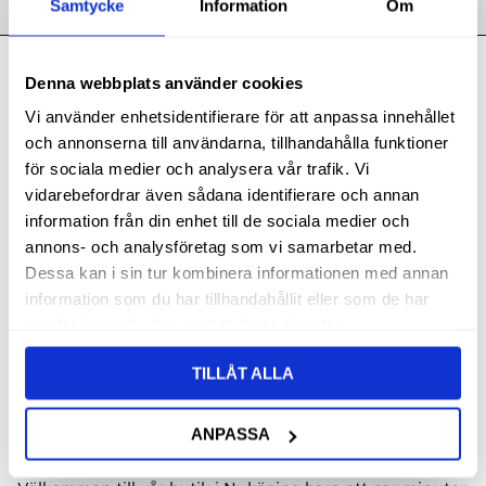
Samtycke
Information
Om
Kontakt
Denna webbplats använder cookies
Vi använder enhetsidentifierare för att anpassa innehållet
Svith AB
och annonserna till användarna, tillhandahålla funktioner
Telefon:
0155-332 05
för sociala medier och analysera vår trafik. Vi
E-post:
order@svith.se
vidarebefordrar även sådana identifierare och annan
information från din enhet till de sociala medier och
Oscarsbergsvägen 11
annons- och analysföretag som vi samarbetar med.
611 39 Nyköping
Dessa kan i sin tur kombinera informationen med annan
Org.nr: 559106-6112
information som du har tillhandahållit eller som de har
samlat in när du har använt deras tjänster.
Följ oss
TILLÅT ALLA
ANPASSA
Butik