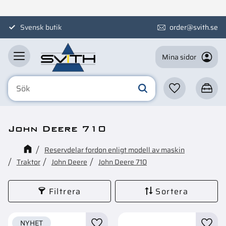
Meny
Svensk butik
order@svith.se
Mina sidor
Favoriter
Kundva
John Deere 710
Reservdelar fordon enligt modell av maskin
Traktor
John Deere
John Deere 710
Filtrera
Sortera
NYHET