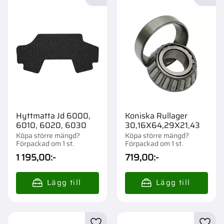
Lägg till i favoriter
Lägg t
Hyttmatta Jd 6000,
Koniska Rullager
6010, 6020, 6030
30,16X64,29X21,43
Köpa större mängd?
Köpa större mängd?
Förpackad om 1 st.
Förpackad om 1 st.
1 195,00
:-
719,00
:-