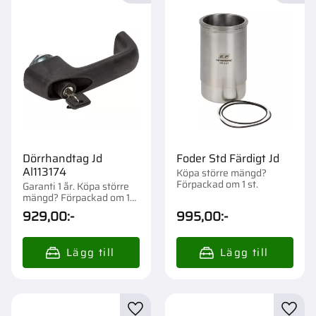
Dörrhandtag Jd
Foder Std Färdigt Jd
Al113174
Köpa större mängd?
Förpackad om 1 st.
Garanti 1 år. Köpa större
mängd? Förpackad om 1
st.
929,00
:-
995,00
:-