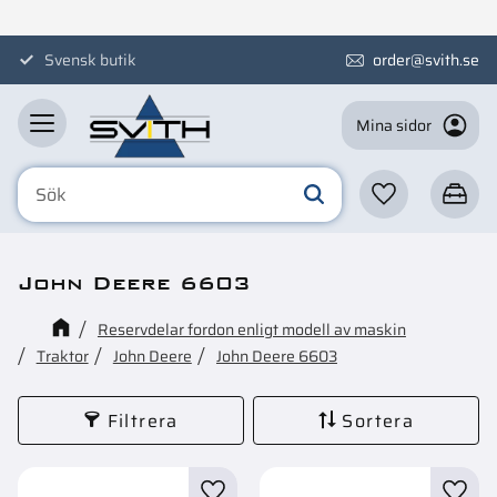
Meny
Svensk butik
order@svith.se
Mina sidor
Favoriter
Kundva
John Deere 6603
Reservdelar fordon enligt modell av maskin
Traktor
John Deere
John Deere 6603
Filtrera
Sortera