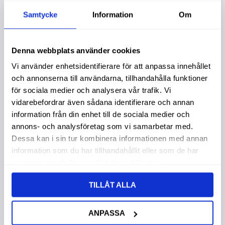
Samtycke
Information
Om
Lägg till i favoriter
Lägg t
Denna webbplats använder cookies
Vi använder enhetsidentifierare för att anpassa innehållet
och annonserna till användarna, tillhandahålla funktioner
för sociala medier och analysera vår trafik. Vi
vidarebefordrar även sådana identifierare och annan
information från din enhet till de sociala medier och
annons- och analysföretag som vi samarbetar med.
Luftfilter Yttre
Oljefilter Jd
Dessa kan i sin tur kombinera informationen med annan
Re504836
Garanti 1 år. Köpa större
information som du har tillhandahållit eller som de har
mängd? Förpackad om 1
Garanti 1 år. Köpa större
st.
mängd? Förpackad om 1
samlat in när du har använt deras tjänster.
st.
889,00
:-
399,00
:-
TILLÅT ALLA
ANPASSA