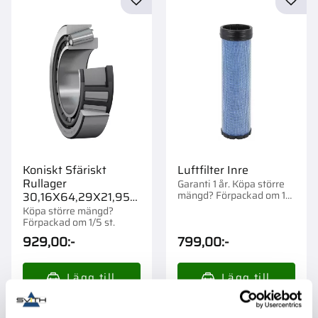
Lägg till i favoriter
Lägg t
Koniskt Sfäriskt
Luftfilter Inre
Rullager
Garanti 1 år. Köpa större
mängd? Förpackad om 1
30,16X64,29X21,953
st.
Skf
Köpa större mängd?
Förpackad om 1/5 st.
929,00
:-
799,00
:-