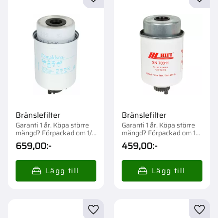
Lägg till i favoriter
Lägg t
Bränslefilter
Bränslefilter
Garanti 1 år. Köpa större
Garanti 1 år. Köpa större
mängd? Förpackad om 1/6
mängd? Förpackad om 1
st.
st.
659,00
:-
459,00
:-
Lägg till i favoriter
Lägg t