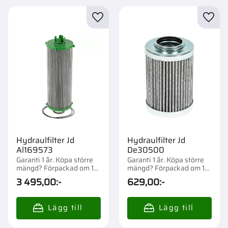
Lägg till i favoriter
Lägg t
Hydraulfilter Jd
Hydraulfilter Jd
Al169573
De30500
Garanti 1 år. Köpa större
Garanti 1 år. Köpa större
mängd? Förpackad om 1
mängd? Förpackad om 1
st.
st.
3 495,00
:-
629,00
:-