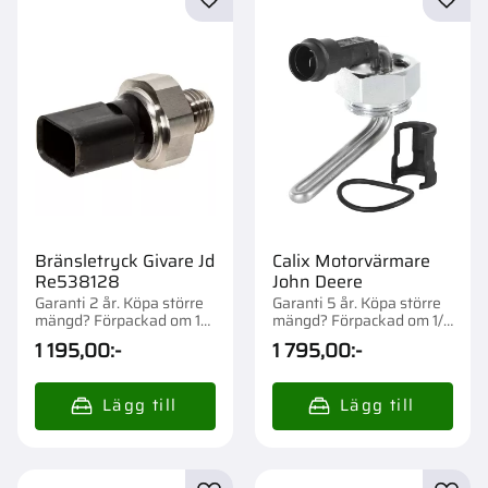
Lägg till i favoriter
Lägg t
Bränsletryck Givare Jd
Calix Motorvärmare
Re538128
John Deere
Garanti 2 år. Köpa större
Garanti 5 år. Köpa större
mängd? Förpackad om 1
mängd? Förpackad om 1/1
st.
st.
1 195,00
:-
1 795,00
:-