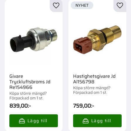
NYHET
Lägg till i favoriter
Lägg t
Givare
Hastighetsgivare Jd
Tryckluftsbroms Jd
Al156798
Re154966
Köpa större mängd?
Förpackad om 1 st.
Köpa större mängd?
Förpackad om 1 st.
839,00
:-
759,00
:-