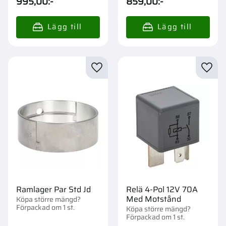
995,00
:-
859,00
:-
Lägg till i favoriter
Lägg t
Ramlager Par Std Jd
Relä 4-Pol 12V 70A
Med Motstånd
Köpa större mängd?
Förpackad om 1 st.
Köpa större mängd?
Förpackad om 1 st.