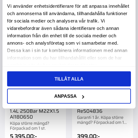
Vi använder enhetsidentifierare för att anpassa innehållet
och annonserna till användarna, tillhandahålla funktioner
för sociala medier och analysera vår trafik. Vi
vidarebefordrar även sådana identifierare och annan
Lägg till i favoriter
Lägg t
information från din enhet till de sociala medier och
annons- och analysföretag som vi samarbetar med.
Dessa kan i sin tur kombinera informationen med annan
information som du har tillhandahållit eller som de har
samlat in när du har använt deras tjänster.
TILLÅT ALLA
ANPASSA
Membranackumulator
Oljefilter Jd
1.4L 250Bar M22X1.5
Re504836
Al180650
Garanti 1 år. Köpa större
mängd? Förpackad om 1
Köpa större mängd?
st.
Förpackad om 1 st.
5 395,00
:-
399,00
:-