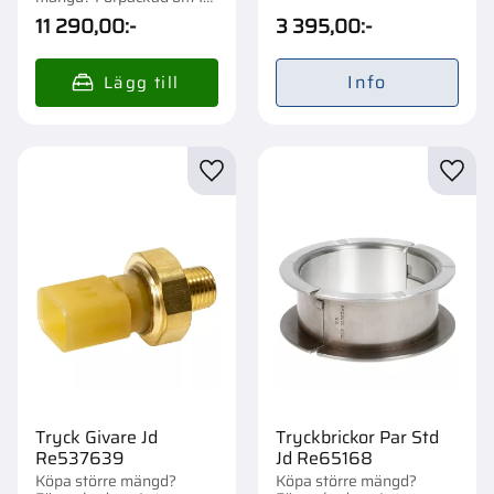
st.
11 290,00
:-
3 395,00
:-
Info
Lägg till i favoriter
Lägg t
Tryck Givare Jd
Tryckbrickor Par Std
Re537639
Jd Re65168
Köpa större mängd?
Köpa större mängd?