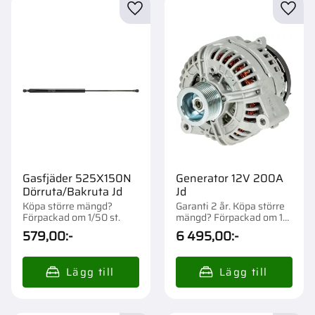
Lägg till i favoriter
Lägg t
Gasfjäder 525X150N
Generator 12V 200A
Dörruta/Bakruta Jd
Jd
Köpa större mängd?
Garanti 2 år. Köpa större
Förpackad om 1/50 st.
mängd? Förpackad om 1
st.
579,00
:-
6 495,00
:-