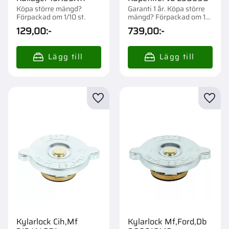
Köpa större mängd?
Garanti 1 år. Köpa större
Förpackad om 1/10 st.
mängd? Förpackad om 1
st.
129,00
:-
739,00
:-
Lägg till i favoriter
Lägg t
Kylarlock Cih,Mf
Kylarlock Mf,Ford,Db