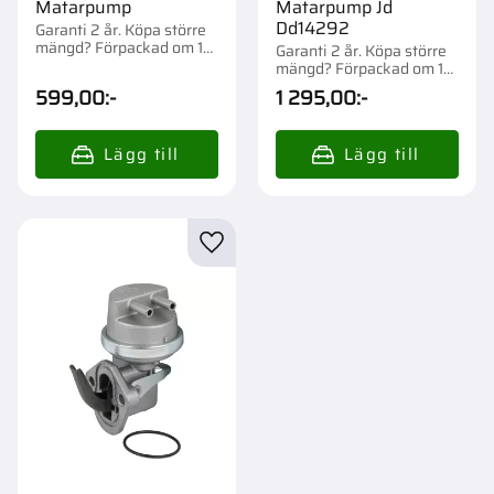
Matarpump
Matarpump Jd
Dd14292
Garanti 2 år. Köpa större
mängd? Förpackad om 1
Garanti 2 år. Köpa större
st.
mängd? Förpackad om 1
st.
599,00
:-
1 295,00
:-
Lägg till i favoriter