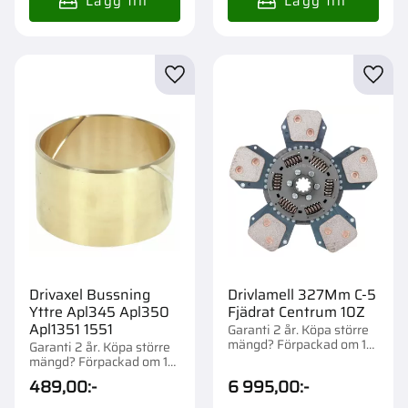
Lägg till i favoriter
Lägg t
Drivaxel Bussning
Drivlamell 327Mm C-5
Yttre Apl345 Apl350
Fjädrat Centrum 10Z
Apl1351 1551
Garanti 2 år. Köpa större
mängd? Förpackad om 1
Garanti 2 år. Köpa större
st.
mängd? Förpackad om 1
st.
489,00
:-
6 995,00
:-