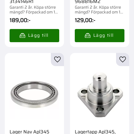
3134146R1
968816M2
Garanti 2 år. Köpa större
Garanti 2 år. Köpa större
mängd? Förpackad om 1
mängd? Förpackad om 1
st.
st.
189,00
:-
129,00
:-
Lägg till i favoriter
Lägg t
Lager Nav Apl345
Lagertapp Apl345,