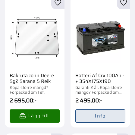
Lägg till i favoriter
Lägg t
Bakruta John Deere
Batteri Af Crx 100Ah -
Sg2 Sarana 5 Reik
+ 354X175X190
Köpa större mängd?
Garanti 2 år. Köpa större
Förpackad om 1 st.
mängd? Förpackad om
1/48 st.
2 695,00
:-
2 495,00
:-
Info