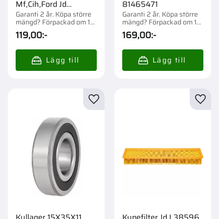
Mf,Cih,Ford Jd
81465471
1851764M1
Garanti 2 år. Köpa större
Garanti 2 år. Köpa större
mängd? Förpackad om 1
mängd? Förpackad om 1
st.
st.
119,00
:-
169,00
:-
Lägg till i favoriter
Lägg t
Kullager 15X35X11
Kupefilter Jd L38596