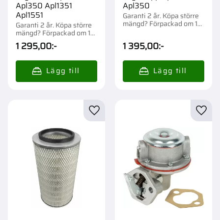
Apl350 Apl1351
Apl350
Apl1551
Garanti 2 år. Köpa större
mängd? Förpackad om 1
Garanti 2 år. Köpa större
st.
mängd? Förpackad om 1
st.
1 295,00
:-
1 395,00
:-
Lägg till i favoriter
Lägg t