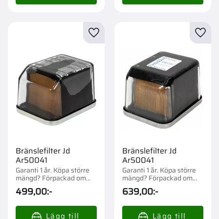
Lägg till i favoriter
Lägg t
Bränslefilter Jd
Bränslefilter Jd
Ar50041
Ar50041
Garanti 1 år. Köpa större
Garanti 1 år. Köpa större
mängd? Förpackad om
mängd? Förpackad om
1/12 st.
1/12 st.
499,00
:-
639,00
:-