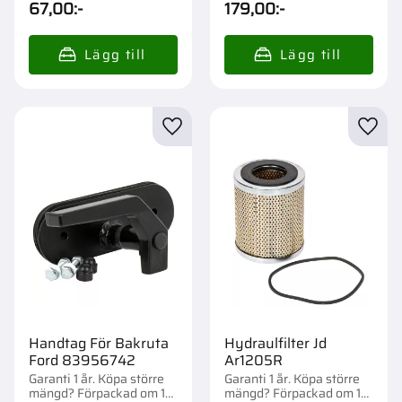
67,00
:-
179,00
:-
Lägg till i favoriter
Lägg t
Handtag För Bakruta
Hydraulfilter Jd
Ford 83956742
Ar1205R
Garanti 1 år. Köpa större
Garanti 1 år. Köpa större
mängd? Förpackad om 1
mängd? Förpackad om 1