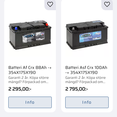
Lägg till i favoriter
Lägg t
Batteri Af Crx 88Ah -+
Batteri Asf Crx 100Ah
354X175X190
-+ 354X175X190
Garanti 2 år. Köpa större
Garanti 2 år. Köpa större
mängd? Förpackad om
mängd? Förpackad om
1/48 st.
1/48 st.
2 295,00
:-
2 795,00
:-
Info
Info