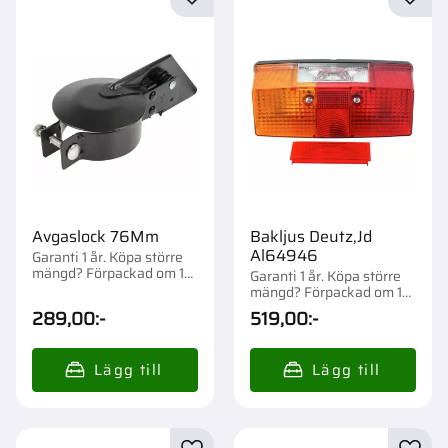
Lägg till i favoriter
Lägg t
Avgaslock 76Mm
Bakljus Deutz,Jd
Al64946
Garanti 1 år. Köpa större
mängd? Förpackad om 1
Garanti 1 år. Köpa större
st.
mängd? Förpackad om 1
st.
289,00
:-
519,00
:-