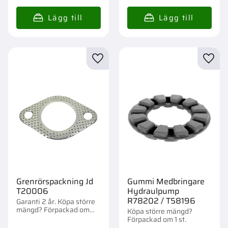
Lägg till i favoriter
Lägg t
Grenrörspackning Jd
Gummi Medbringare
T20006
Hydraulpump
R78202 / T58196
Garanti 2 år. Köpa större
mängd? Förpackad om
Köpa större mängd?
1/10 st.
Förpackad om 1 st.