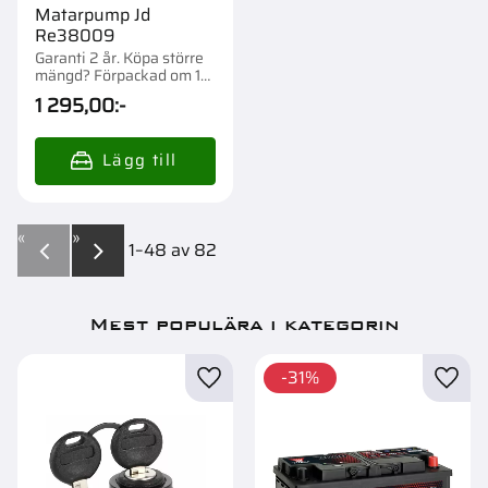
Matarpump Jd
Re38009
Garanti 2 år. Köpa större
mängd? Förpackad om 1
st.
1 295,00
:-
«
»
1–
48
av
82
Mest populära i kategorin
31
%