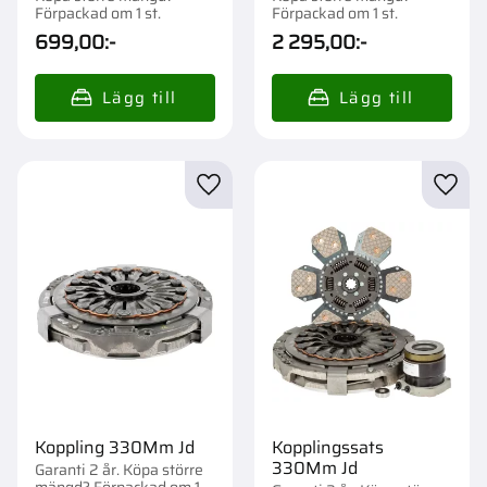
Förpackad om 1 st.
Förpackad om 1 st.
699,00
:-
2 295,00
:-
Lägg till i favoriter
Lägg t
Koppling 330Mm Jd
Kopplingssats
330Mm Jd
Garanti 2 år. Köpa större
mängd? Förpackad om 1