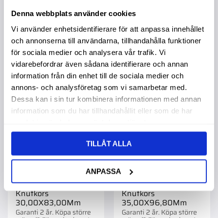
st.
st.
459,00
:-
1 195,00
:-
Denna webbplats använder cookies
Vi använder enhetsidentifierare för att anpassa innehållet
och annonserna till användarna, tillhandahålla funktioner
för sociala medier och analysera vår trafik. Vi
vidarebefordrar även sådana identifierare och annan
information från din enhet till de sociala medier och
Lägg till i favoriter
Lägg t
annons- och analysföretag som vi samarbetar med.
Dessa kan i sin tur kombinera informationen med annan
information som du har tillhandahållit eller som de har
samlat in när du har använt deras tjänster.
TILLÅT ALLA
ANPASSA
Knutkors
Knutkors
30,00X83,00Mm
35,00X96,80Mm
Garanti 2 år. Köpa större
Garanti 2 år. Köpa större