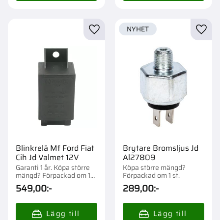
NYHET
Lägg till i favoriter
Lägg t
Blinkrelä Mf Ford Fiat
Brytare Bromsljus Jd
Cih Jd Valmet 12V
Al27809
Garanti 1 år. Köpa större
Köpa större mängd?
mängd? Förpackad om 1
Förpackad om 1 st.
st.
549,00
:-
289,00
:-