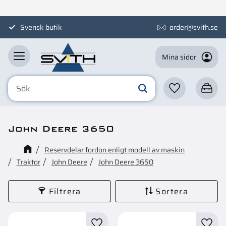
Meny
Svensk butik
order@svith.se
Mina sidor
Favoriter
Kundva
John Deere 3650
Reservdelar fordon enligt modell av maskin
Traktor
John Deere
John Deere 3650
Filtrera
Sortera