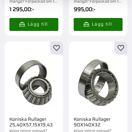
mängd? Förpackad om 1
mängd? Förpackad om 1
st.
st.
1 295,00
:-
995,00
:-
Lägg till i favoriter
Lägg t
Koniska Rullager
Koniska Rullager
25,40X57,15X19,43
90X140X32
Köpa större mängd?
Köpa större mängd?