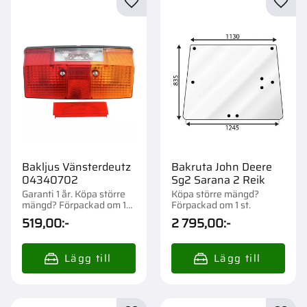
Lägg till i favoriter
Lägg t
Bakljus Vänsterdeutz
Bakruta John Deere
04340702
Sg2 Sarana 2 Reik
Garanti 1 år. Köpa större
Köpa större mängd?
mängd? Förpackad om 1
Förpackad om 1 st.
st.
519,00
:-
2 795,00
:-