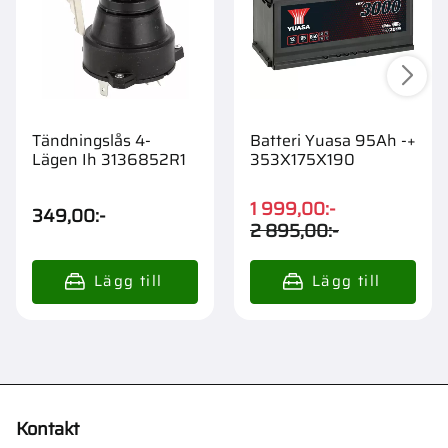
Tändningslås 4-
Batteri Yuasa 95Ah -+
Lägen Ih 3136852R1
353X175X190
1 999,00
:-
349,00
:-
2 895,00
:-
Kontakt