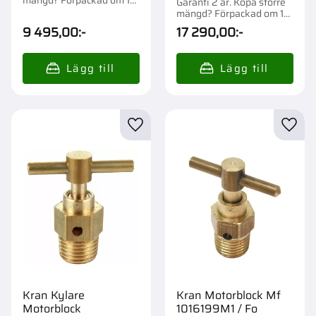
Garanti 2 år. Köpa större
st.
mängd? Förpackad om 1
st.
9 495,00
:-
17 290,00
:-
Lägg till i favoriter
Lägg t
Kran Kylare
Kran Motorblock Mf
Motorblock
1016199M1 / Fo