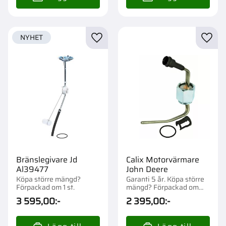
NYHET
Lägg till i favoriter
Lägg t
Bränslegivare Jd
Calix Motorvärmare
Al39477
John Deere
Köpa större mängd?
Garanti 5 år. Köpa större
Förpackad om 1 st.
mängd? Förpackad om
1/10 st.
3 595,00
:-
2 395,00
:-