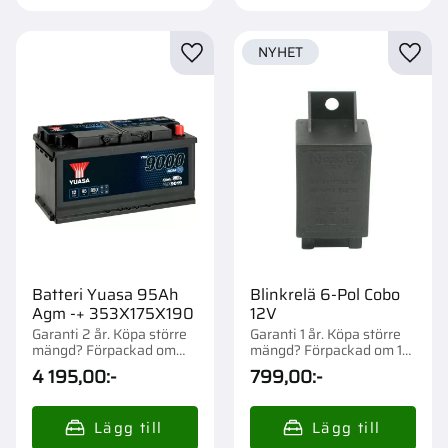
NYHET
Lägg till i favoriter
Lägg t
Batteri Yuasa 95Ah
Blinkrelä 6-Pol Cobo
Agm -+ 353X175X190
12V
Garanti 2 år. Köpa större
Garanti 1 år. Köpa större
mängd? Förpackad om
mängd? Förpackad om 1
1/36 st.
st.
4 195,00
:-
799,00
:-