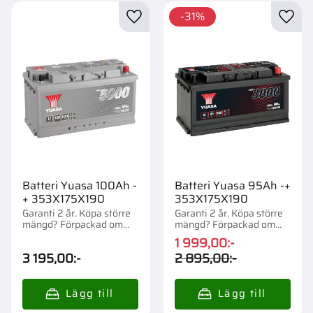
31
%
Lägg till i favoriter
Lägg t
Batteri Yuasa 100Ah -
Batteri Yuasa 95Ah -+
+ 353X175X190
353X175X190
Garanti 2 år. Köpa större
Garanti 2 år. Köpa större
mängd? Förpackad om
mängd? Förpackad om
1/36 st.
1/36 st.
1 999,00
:-
3 195,00
:-
2 895,00
:-