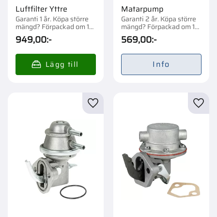
Luftfilter Yttre
Matarpump
Garanti 1 år. Köpa större
Garanti 2 år. Köpa större
mängd? Förpackad om 1
mängd? Förpackad om 1
st.
st.
949,00
:-
569,00
:-
Info
Lägg till i favoriter
Lägg t