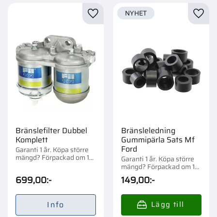
NYHET
Lägg till i favoriter
Lägg t
Bränslefilter Dubbel
Bränsleledning
Komplett
Gummipärla Sats Mf
Ford
Garanti 1 år. Köpa större
mängd? Förpackad om 1
Garanti 1 år. Köpa större
st.
mängd? Förpackad om 1
st.
699,00
:-
149,00
:-
Info