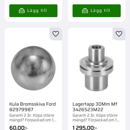
Lägg till i favoriter
Lägg t
Kula Bromsskiva Ford
Lagertapp 30Mm Mf
82979987
3426523M22
Garanti 2 år. Köpa större
Garanti 2 år. Köpa större
mängd? Förpackad om 1
mängd? Förpackad om 1
st.
st.
60,00
:-
1 295,00
:-