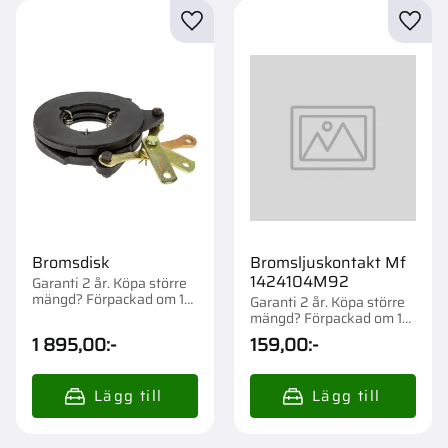
Lägg till i favoriter
Lägg t
Bromsdisk
Bromsljuskontakt Mf
1424104M92
Garanti 2 år. Köpa större
mängd? Förpackad om 1
Garanti 2 år. Köpa större
st.
mängd? Förpackad om 1
st.
1 895,00
:-
159,00
:-