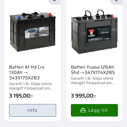
Lägg till i favoriter
Lägg t
Batteri Af Hd Crx
Batteri Yuasa 126Ah
130Ah -+
Shd -+347X174X285
343X175X283
Garanti 1 år. Köpa större
mängd? Förpackad om
Garanti 1 år. Köpa större
1/24 st.
mängd? Förpackad om
1/24 st.
3 195,00
:-
3 995,00
:-
Info