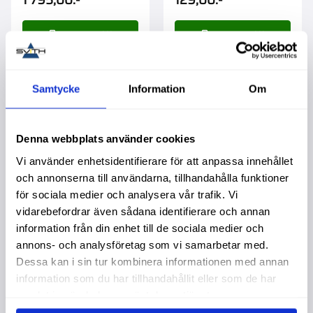
1 795,00
:-
129,00
:-
Samtycke
Information
Om
Lägg till i favoriter
Lägg t
Denna webbplats använder cookies
Vi använder enhetsidentifierare för att anpassa innehållet
och annonserna till användarna, tillhandahålla funktioner
för sociala medier och analysera vår trafik. Vi
vidarebefordrar även sådana identifierare och annan
information från din enhet till de sociala medier och
annons- och analysföretag som vi samarbetar med.
Packningssats
Positionsljus Fram
Dessa kan i sin tur kombinera informationen med annan
Hydraulpump Mf
Blinker/Parkering
information som du har tillhandahållit eller som de har
3100439M91
Vänster Fiat
samlat in när du har använt deras tjänster.
Garanti 2 år. Köpa större
Garanti 1 år. Köpa större
mängd? Förpackad om 1
mängd? Förpackad om 1