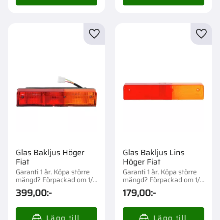
Lägg till i favoriter
Lägg t
Glas Bakljus Höger
Glas Bakljus Lins
Fiat
Höger Fiat
Garanti 1 år. Köpa större
Garanti 1 år. Köpa större
mängd? Förpackad om 1/2
mängd? Förpackad om 1/5
st.
st.
399,00
:-
179,00
:-