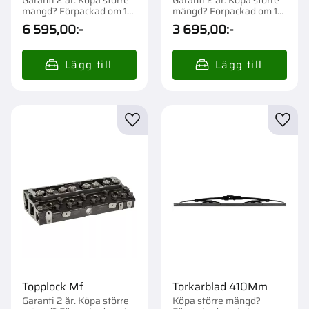
mängd? Förpackad om 1
mängd? Förpackad om 1
st.
st.
6 595,00
:-
3 695,00
:-
Lägg till i favoriter
Lägg t
Topplock Mf
Torkarblad 410Mm
Garanti 2 år. Köpa större
Köpa större mängd?