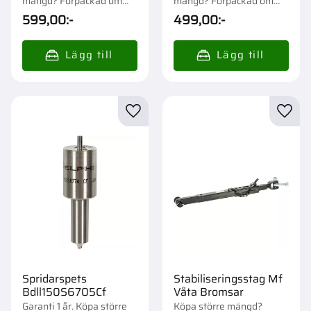
mängd? Förpackad om
mängd? Förpackad om
1/12 st.
1/12 st.
599,00
:-
499,00
:-
Lägg till i favoriter
Lägg t
Spridarspets
Stabiliseringsstag Mf
Bdll150S6705Cf
Våta Bromsar
Garanti 1 år. Köpa större
Köpa större mängd?