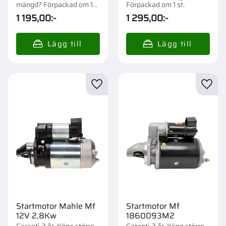
mängd? Förpackad om 1
Förpackad om 1 st.
st.
1 195,00
:-
1 295,00
:-
Lägg till i favoriter
Lägg t
Startmotor Mahle Mf
Startmotor Mf
12V 2,8Kw
1860093M2
Garanti 2 år. Köpa större
Garanti 2 år. Köpa större