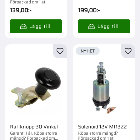
1/42 st.
Förpackad om 1 st.
139,00
:-
199,00
:-
NYHET
Lägg till i favoriter
Lägg t
Rattknopp 30 Vinkel
Solenoid 12V Mf1322
Garanti 1 år. Köpa större
Köpa större mängd?
mängd? Förpackad om
Förpackad om 1 st.