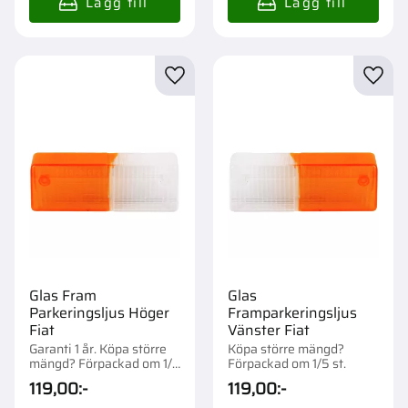
Lägg till i favoriter
Lägg t
Glas Fram
Glas
Parkeringsljus Höger
Framparkeringsljus
Fiat
Vänster Fiat
Garanti 1 år. Köpa större
Köpa större mängd?
mängd? Förpackad om 1/5
Förpackad om 1/5 st.
st.
119,00
:-
119,00
:-