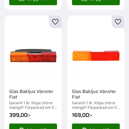
Lägg till i favoriter
Lägg t
Glas Bakljus Vänster
Glas Bakljus Vänster
Fiat
Fiat
Garanti 1 år. Köpa större
Garanti 1 år. Köpa större
mängd? Förpackad om 1/2
mängd? Förpackad om 1/5
st.
st.
399,00
:-
169,00
:-