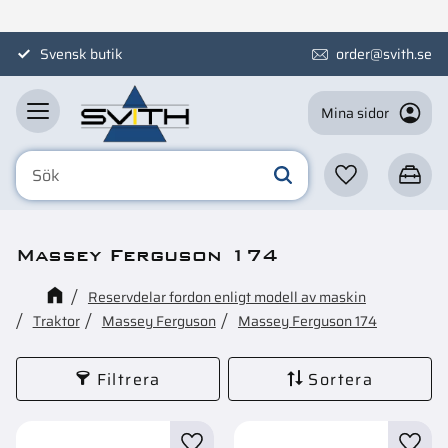
Meny
Svensk butik
order@svith.se
Mina sidor
Favoriter
Kundva
Massey Ferguson 174
Reservdelar fordon enligt modell av maskin
Traktor
Massey Ferguson
Massey Ferguson 174
Filtrera
Sortera