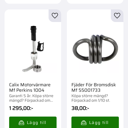
Lägg till i favoriter
Lägg t
Calix Motorvärmare
Fjäder För Bromsdisk
Mf Perkins 1004
Mf 55001733
Garanti 5 år. Köpa större
Köpa större mängd?
mängd? Förpackad om
Förpackad om 1/10 st.
1/10 st.
1 295,00
:-
38,00
:-