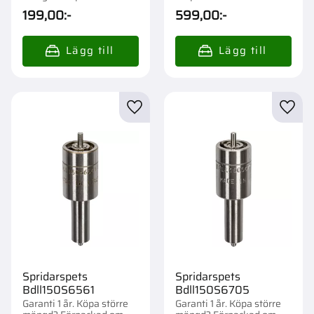
1/40 st.
199,00
:-
599,00
:-
Lägg till i favoriter
Lägg t
Spridarspets
Spridarspets
Bdll150S6561
Bdll150S6705
Garanti 1 år. Köpa större
Garanti 1 år. Köpa större