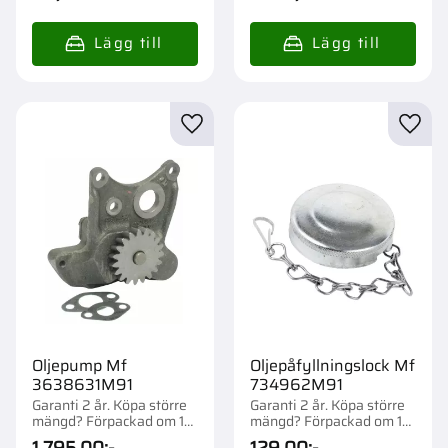
Lägg till i favoriter
Lägg t
Oljepump Mf
Oljepåfyllningslock Mf
3638631M91
734962M91
Garanti 2 år. Köpa större
Garanti 2 år. Köpa större
mängd? Förpackad om 1
mängd? Förpackad om 1
st.
st.