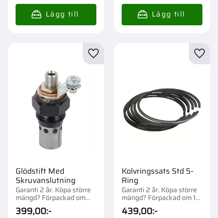
Lägg till i favoriter
Lägg t
Glödstift Med
Kolvringssats Std 5-
Skruvanslutning
Ring
Garanti 2 år. Köpa större
Garanti 2 år. Köpa större
mängd? Förpackad om
mängd? Förpackad om 1
1/25 st.
st.
399,00
:-
439,00
:-