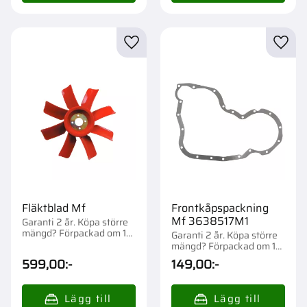
Lägg till i favoriter
Lägg t
Fläktblad Mf
Frontkåpspackning
Mf 3638517M1
Garanti 2 år. Köpa större
mängd? Förpackad om 1
Garanti 2 år. Köpa större
st.
mängd? Förpackad om 1
st.
599,00
:-
149,00
:-