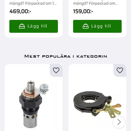
mängd? Förpackad om 1
mängd? Förpackad om
st.
1/50 st.
469,00
:-
159,00
:-
Mest populära i kategorin