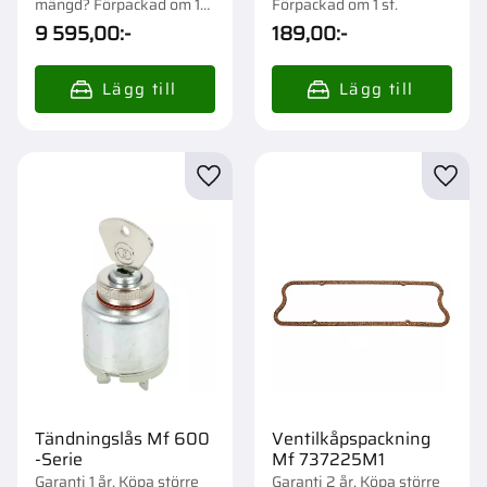
mängd? Förpackad om 1
Förpackad om 1 st.
st.
9 595,00
:-
189,00
:-
Lägg till i favoriter
Lägg t
Tändningslås Mf 600
Ventilkåpspackning
-Serie
Mf 737225M1
Garanti 1 år. Köpa större
Garanti 2 år. Köpa större