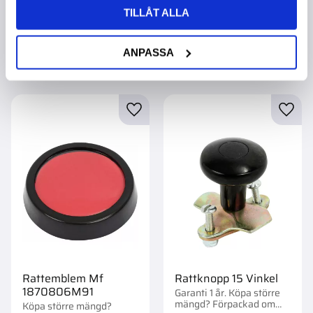
st.
st.
TILLÅT ALLA
299,00
:-
299,00
:-
ANPASSA
Lägg till i favoriter
Lägg t
Rattemblem Mf
Rattknopp 15 Vinkel
1870806M91
Garanti 1 år. Köpa större
mängd? Förpackad om
Köpa större mängd?