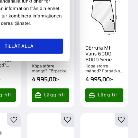
andahålla funktioner för
n information från din enhet
 tur kombinera informationen
deras tjänster.
TILLÅT ALLA
änster
Dörruta Mf Hög
Dörruta Mf
663M1
6000-8000
Väns 6000-
Serie
8000 Serie
r. Köpa
gd?
Köpa större
Köpa större
m 1 st.
mängd? Förpackad
mängd? Förpackad
om 1 st.
om 1 st.
-
4 995,00
:-
4 995,00
:-
r
Lägg till i favoriter
Lägg till i favoriter
Lägg til