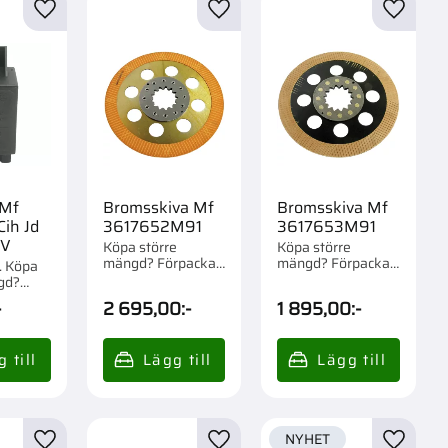
r
Lägg till i favoriter
Lägg till i favoriter
Lägg til
 Mf
Bromsskiva Mf
Bromsskiva Mf
Cih Jd
3617652M91
3617653M91
2V
Köpa större
Köpa större
mängd? Förpackad
mängd? Förpackad
r. Köpa
om 1 st.
om 1 st.
gd?
m 1 st.
-
2 695,00
:-
1 895,00
:-
NYHET