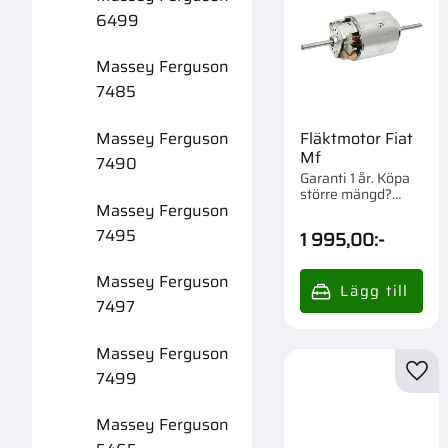
6499
Massey Ferguson
7485
Massey Ferguson
Fläktmotor Fiat
Mf
7490
Garanti 1 år. Köpa
större mängd?
Massey Ferguson
Förpackad om 1 st.
7495
1 995,00
:-
Massey Ferguson
7497
Massey Ferguson
7499
Lägg 
Massey Ferguson