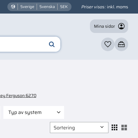
Priser visas
inkl. moms
Sverige
Svenska
SEK
Mina sidor
Favoriter
Kundvagn
ey Ferguson 6270
Typ av system
Andra delar
3
Välj sortering
Välj
Broms
10