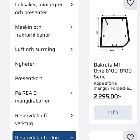
Leksaker, miniatyrer
Lägg 
och presenter
Maskin och
traktortillbehör
Lyft och surrning
Nyheter
Bakruta Mf
Övre 6100-8100
Serie
Presentkort
Köpa större
mängd? Förpackad
På REA &
om 1/25 st.
2 295,00
:-
mängdrabatter
Info
Reservdelar för
verktyg
Reservdelar fordon