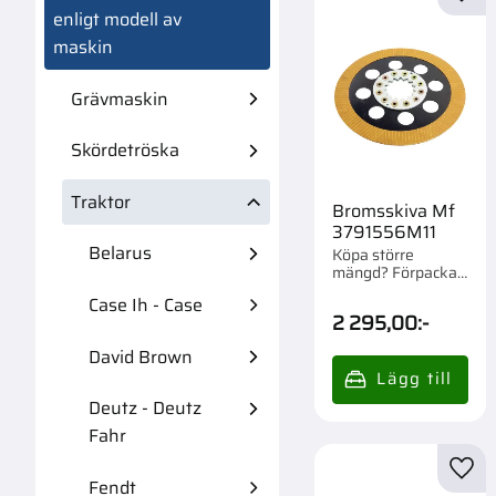
Lägg 
enligt modell av
maskin
Grävmaskin
Skördetröska
Traktor
Bromsskiva Mf
3791556M11
Belarus
Köpa större
mängd? Förpackad
om 1 st.
Case Ih - Case
2 295,00
:-
David Brown
Deutz - Deutz
Fahr
Lägg 
Fendt