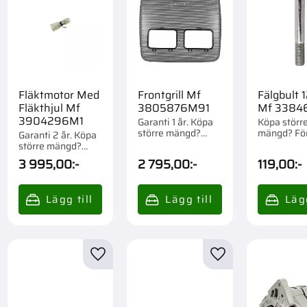
Fläktmotor Med
Frontgrill Mf
Fälgbult
Fläkthjul Mf
3805876M91
Mf 3384
3904296M1
Garanti 1 år. Köpa
Köpa störr
större mängd?
mängd? Fö
Garanti 2 år. Köpa
Förpackad om 1 st.
om 1 st.
större mängd?
Förpackad om 1 st.
3 995,00
:-
2 795,00
:-
119,00
:-
till i favoriter
Lägg till i favoriter
Lägg till i favorite