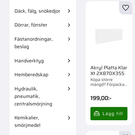
Däck, fälg, snökedjor
Lägg 
Dörrar, fönster
Fästanordningar,
beslag
Handverktyg
Akryl Platta Klar
Xt 2X870X355
Hemberedskap
Köpa större
mängd? Förpackad
Hydraulik,
om 1/200 st.
pneumatik,
199,00
:-
centralsmörjning
Kemikalier,
smörjmedel