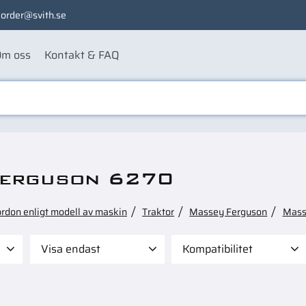
order@svith.se
m oss
Kontakt & FAQ
Ferguson 6270
ordon enligt modell av maskin
Traktor
Massey Ferguson
Mass
Visa endast
Kompatibilitet
 290
Finns i lager
165
Case 1394
1
Case 1694
1