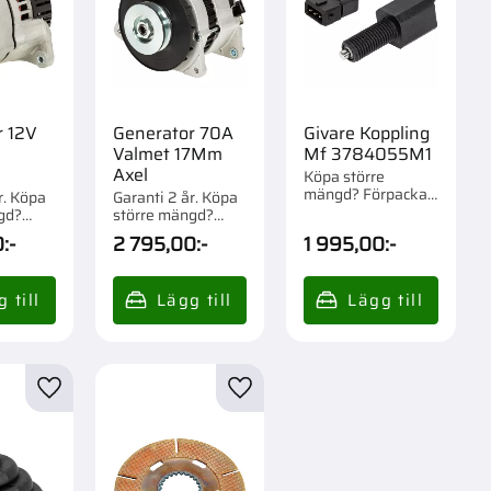
r 12V
Generator 70A
Givare Koppling
Valmet 17Mm
Mf 3784055M1
Axel
Köpa större
mängd? Förpackad
r. Köpa
Garanti 2 år. Köpa
om 1 st.
gd?
större mängd?
m 1 st.
Förpackad om 1/72
0
:-
2 795,00
:-
1 995,00
:-
st.
r
Lägg till i favoriter
Lägg till i favoriter