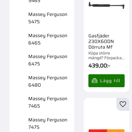
5465
Massey Ferguson
5475
Massey Ferguson
Gasfjäder
230X600N
6465
Dörruta Mf
Köpa större
Massey Ferguson
mängd? Förpackad
om 1/50 st.
6475
439,00
:-
Massey Ferguson
6480
Massey Ferguson
7465
Lägg 
Massey Ferguson
7475