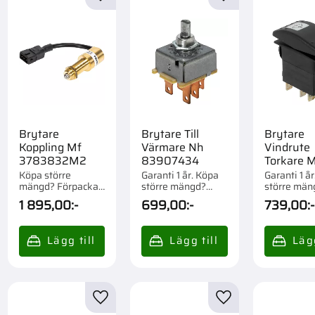
till i favoriter
Lägg till i favoriter
Lägg till i favorite
Brytare
Brytare Till
Brytare
Koppling Mf
Värmare Nh
Vindrute
3783832M2
83907434
Torkare 
380949
Köpa större
Garanti 1 år. Köpa
Garanti 1 å
mängd? Förpackad
större mängd?
större män
om 1 st.
Förpackad om 1 st.
Förpackad o
1 895,00
:-
699,00
:-
739,00
:-
till i favoriter
Lägg till i favoriter
Lägg till i favorite