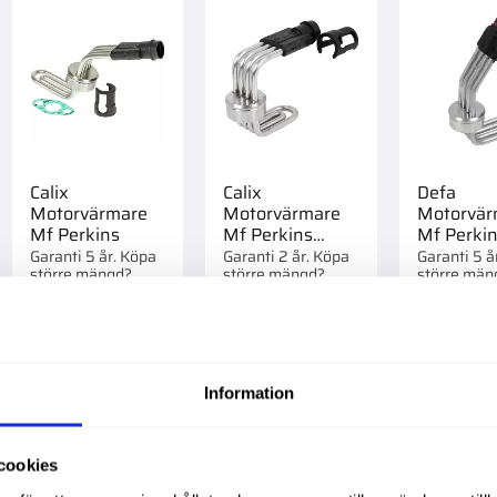
Calix
Calix
Defa
Motorvärmare
Motorvärmare
Motorvär
Mf Perkins
Mf Perkins
Mf Perki
1006
Garanti 5 år. Köpa
Garanti 2 år. Köpa
Garanti 5 å
större mängd?
större mängd?
större män
Förpackad om 1 st.
Förpackad om 1/10
Förpackad 
1 595,00
:-
1 595,00
:-
2 995,0
st.
st.
Info
Information
till i favoriter
Lägg till i favoriter
Lägg till i favorite
cookies