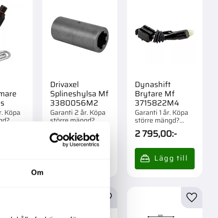
Drivaxel
Dynashift
mare
Splineshylsa Mf
Brytare Mf
ns
3380056M2
3715822M4
r. Köpa
Garanti 2 år. Köpa
Garanti 1 år. Köpa
gd?
större mängd?
större mängd?
om 1/16
Förpackad om 1 st.
Förpackad om 1 st.
0
:-
789,00
:-
2 795,00
:-
Om
r
Lägg till i favoriter
Lägg till i favoriter
Lägg til