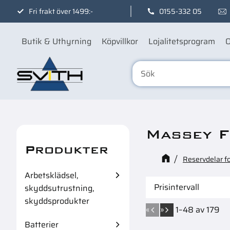
Fri frakt över 1499:-
0155-332 05
Butik & Uthyrning
Köpvillkor
Lojalitetsprogram
O
Massey 
Produkter
Reservdelar f
Arbetsklädsel,
Prisintervall
skyddsutrustning,
skyddsprodukter
38
20
«
»
1–
48
av
179
Batterier