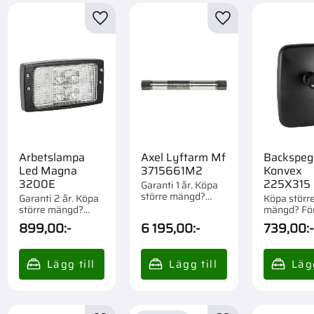
Case IH 3210
1
till i favoriter
Lägg till i favoriter
Lägg till i favorite
Case IH 3220
1
Visa fler
Arbetslampa
Axel Lyftarm Mf
Backspeg
Led Magna
3715661M2
Konvex
3200E
225X315 
Garanti 1 år. Köpa
större mängd?
297017A
Garanti 2 år. Köpa
Köpa störr
Förpackad om 1 st.
större mängd?
mängd? Fö
Förpackad om 1/12
om 1 st.
899,00
:-
6 195,00
:-
739,00
:-
st.