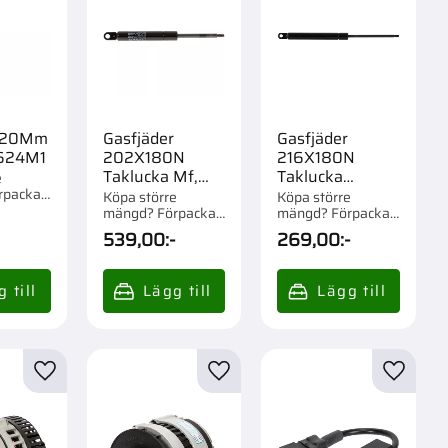
 120Mm
Gasfjäder
Gasfjäder
624M1
202X180N
216X180N
Taklucka Mf,
Taklucka
e
rpackad
Valmet
Ford,Mf,Valmet
Köpa större
Köpa större
mängd? Förpackad
mängd? Förpackad
om 1/50 st.
om 1/10 st.
539,00
:-
269,00
:-
r
Lägg till i favoriter
Lägg till i favoriter
Lägg til