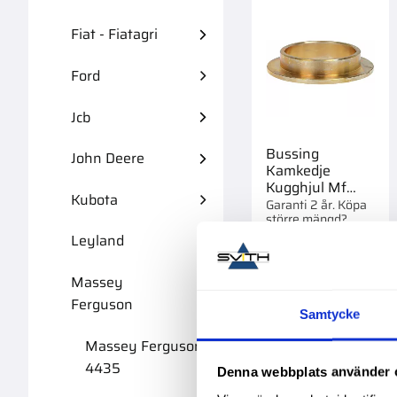
Fiat - Fiatagri
Ford
Jcb
Bussing
John Deere
Kamkedje
Kugghjul Mf
Kubota
731033M1
Garanti 2 år. Köpa
större mängd?
Förpackad om 1 st.
Leyland
299,00
:-
Massey
Ferguson
Samtycke
Massey Ferguson
4435
Lägg 
Denna webbplats använder 