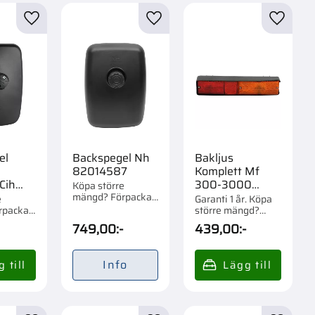
Bränslesystem
4
r
Lägg till i favoriter
Lägg till i favoriter
Lägg til
Elsystem
43
Visa fler
el
Backspegel Nh
Bakljus
82014587
Komplett Mf
Cih
300-3000
Köpa större
mängd? Förpackad
1
Serie
e
Garanti 1 år. Köpa
om 1 st.
rpackad
större mängd?
Förpackad om 1/2
749,00
:-
439,00
:-
st.
Info