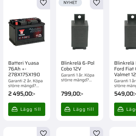
NYHET
till i favoriter
Lägg till i favoriter
Lägg till i favorite
Batteri Yuasa
Blinkrelä 6-Pol
Blinkrelä
76Ah +-
Cobo 12V
Ford Fiat 
278X175X190
Valmet 1
Garanti 1 år. Köpa
större mängd?
Garanti 2 år. Köpa
Garanti 1 å
Förpackad om 1 st.
större mängd?
större män
Förpackad om 1/51
Förpackad o
2 495,00
:-
799,00
:-
549,00
:
st.