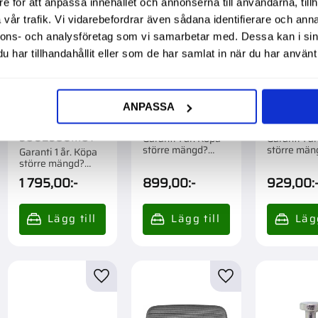
e för att anpassa innehållet och annonserna till användarna, tillh
vår trafik. Vi vidarebefordrar även sådana identifierare och anna
nnons- och analysföretag som vi samarbetar med. Dessa kan i sin
har tillhandahållit eller som de har samlat in när du har använt 
ANPASSA
Dörrhandtag
Dörrlås Höger
Dörrlås V
Låsbart Mf
Mf 3804662M1
Mf 3804
3902356M91
Garanti 1 år. Köpa
Garanti 1 å
större mängd?
större män
Garanti 1 år. Köpa
Förpackad om 1 st.
Förpackad o
större mängd?
Förpackad om 1 st.
1 795,00
:-
899,00
:-
929,00
:
till i favoriter
Lägg till i favoriter
Lägg till i favorite