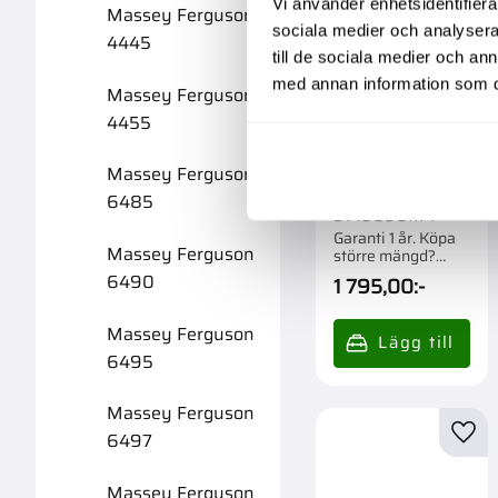
Vi använder enhetsidentifierar
Massey Ferguson
sociala medier och analysera 
4445
till de sociala medier och a
med annan information som du 
Massey Ferguson
4455
Dynashift
Massey Ferguson
Brytare Mf
6485
3715838M4
Garanti 1 år. Köpa
Massey Ferguson
större mängd?
Förpackad om 1 st.
6490
1 795,00
:-
Massey Ferguson
6495
Massey Ferguson
6497
Lägg 
Massey Ferguson