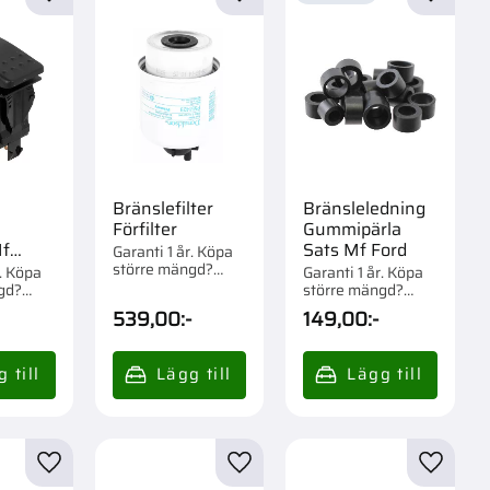
r
Lägg till i favoriter
Lägg till i favoriter
Lägg til
Bränslefilter
Bränsleledning
Förfilter
Gummipärla
Mf
Sats Mf Ford
Garanti 1 år. Köpa
större mängd?
9M2
r. Köpa
Garanti 1 år. Köpa
Förpackad om 1/6
gd?
större mängd?
st.
m 1 st.
Förpackad om 1 st.
539,00
:-
149,00
:-
r
Lägg till i favoriter
Lägg till i favoriter
Lägg til