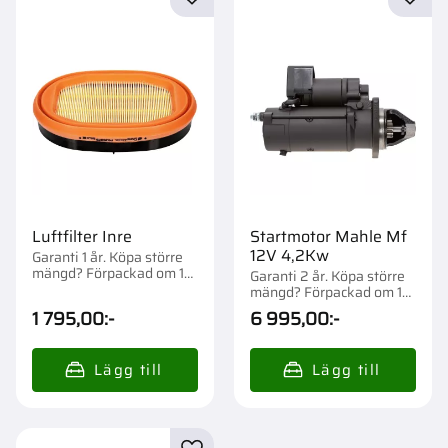
Lägg till i favoriter
Lägg t
Luftfilter Inre
Startmotor Mahle Mf
12V 4,2Kw
Garanti 1 år. Köpa större
mängd? Förpackad om 1
Garanti 2 år. Köpa större
st.
mängd? Förpackad om 1
st.
1 795,00
:-
6 995,00
:-