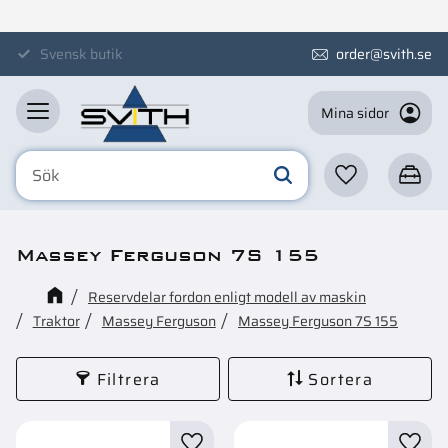
Meny
Svensk butik
order@svith.se
Mina sidor
Favoriter
Kundva
Massey Ferguson 7S 155
Reservdelar fordon enligt modell av maskin
Traktor
Massey Ferguson
Massey Ferguson 7S 155
Filtrera
Sortera