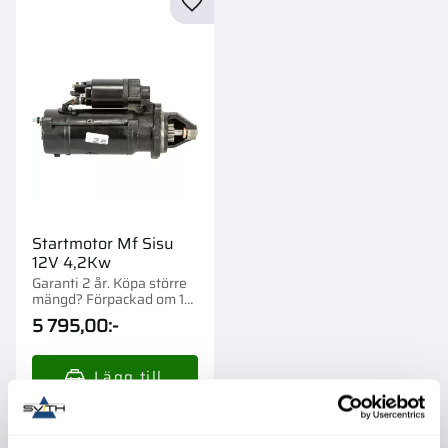
Lägg till i favoriter
Startmotor Mf Sisu
12V 4,2Kw
Garanti 2 år. Köpa större
mängd? Förpackad om 1
st.
5 795,00
:-