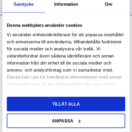
Samtycke
Information
Om
Denna webbplats använder cookies
Kontakt
Vi använder enhetsidentifierare för att anpassa innehållet
Svith AB
och annonserna till användarna, tillhandahålla funktioner
Telefon:
0155-332 05
för sociala medier och analysera vår trafik. Vi
vidarebefordrar även sådana identifierare och annan
E-post:
order@svith.se
information från din enhet till de sociala medier och
Oscarsbergsvägen 11
annons- och analysföretag som vi samarbetar med.
611 39 Nyköping
Dessa kan i sin tur kombinera informationen med annan
information som du har tillhandahållit eller som de har
Org.nr: 559106-6112
samlat in när du har använt deras tjänster.
Följ oss
TILLÅT ALLA
ANPASSA
Butik