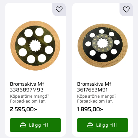
Lägg till i favoriter
Lägg t
Bromsskiva Mf
Bromsskiva Mf
3386897M92
3617653M91
Köpa större mängd?
Köpa större mängd?
Förpackad om 1 st.
Förpackad om 1 st.
2 595,00
:-
1 895,00
:-