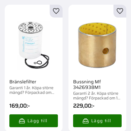
Lägg till i favoriter
Lägg t
Bränslefilter
Bussning Mf
3426938M1
Garanti 1 år. Köpa större
mängd? Förpackad om
Garanti 2 år. Köpa större
1/12 st.
mängd? Förpackad om 1
st.
169,00
:-
229,00
:-