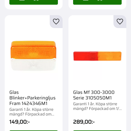
Lägg till i favoriter
Lägg t
Glas
Glas Mf 300-3000
Blinker+Parkeringljus
Serie 3105050M1
Fram 1424346M1
Garanti 1 år. Köpa större
mängd? Förpackad om 1/5
Garanti 1 år. Köpa större
st.
mängd? Förpackad om
1/10 st.
149,00
:-
289,00
:-