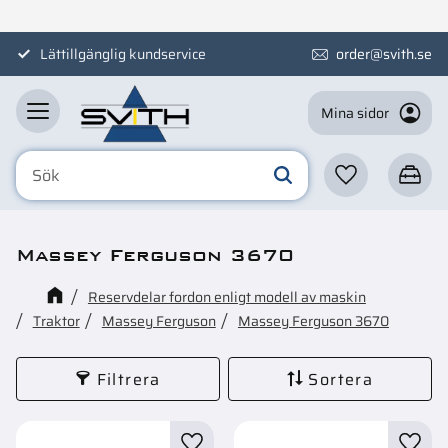
Meny
Lättillgänglig kundservice
order@svith.se
Mina sidor
Favoriter
Kundva
Massey Ferguson 3670
Reservdelar fordon enligt modell av maskin
Traktor
Massey Ferguson
Massey Ferguson 3670
Filtrera
Sortera