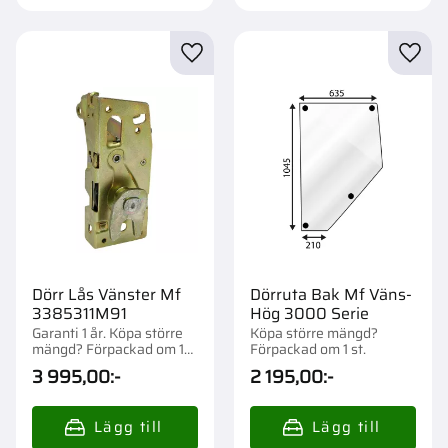
Lägg till i favoriter
Lägg t
Dörr Lås Vänster Mf
Dörruta Bak Mf Väns-
3385311M91
Hög 3000 Serie
Garanti 1 år. Köpa större
Köpa större mängd?
mängd? Förpackad om 1
Förpackad om 1 st.
st.
3 995,00
:-
2 195,00
:-