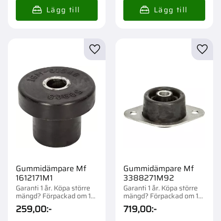
Lägg till i favoriter
Lägg t
Gummidämpare Mf
Gummidämpare Mf
1612171M1
3388271M92
Garanti 1 år. Köpa större
Garanti 1 år. Köpa större
mängd? Förpackad om 1
mängd? Förpackad om 1
st.
st.
259,00
:-
719,00
:-