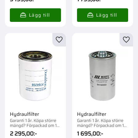
Lägg till i favoriter
Lägg t
Hydraulfilter
Hydraulfilter
Garanti 1 år. Köpa större
Garanti 1 år. Köpa större
mängd? Förpackad om 1
mängd? Förpackad om 1
st.
st.
2 295,00
:-
1 695,00
:-