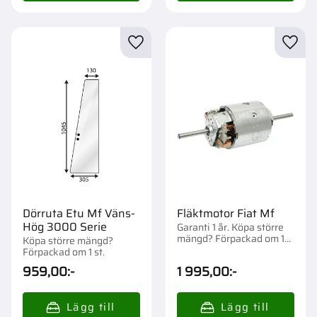
Lägg till i favoriter
Lägg t
Dörruta Etu Mf Väns-
Fläktmotor Fiat Mf
Hög 3000 Serie
Garanti 1 år. Köpa större
mängd? Förpackad om 1
Köpa större mängd?
st.
Förpackad om 1 st.
959,00
:-
1 995,00
:-