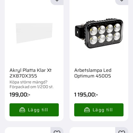
Lägg till i favoriter
Lägg t
Akryl Platta Klar Xt
Arbetslampa Led
2X870X355
Optimum 4500S
Köpa större mängd?
Förpackad om 1/200 st.
199,00
:-
1 195,00
:-