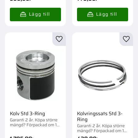
Lägg till i favoriter
Lägg t
Kolv Std 3-Ring
Kolvringssats Std 3-
Ring
Garanti 2 år. Köpa större
mängd? Förpackad om 1
Garanti 2 år. Köpa större
st.
mängd? Förpackad om 1
st.