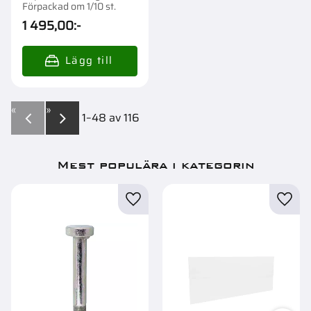
Förpackad om 1/10 st.
1 495,00
:-
«
»
1–
48
av
116
Mest populära i kategorin