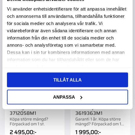
Vi använder enhetsidentifierare för att anpassa innehållet
Info
och annonserna till användarna, tillhandahålla funktioner
för sociala medier och analysera vår trafik. Vi
vidarebefordrar även sådana identifierare och annan
Lägg till i favoriter
Lägg t
information från din enhet till de sociala medier och
annons- och analysföretag som vi samarbetar med.
Dessa kan i sin tur kombinera informationen med annan
information som du har tillhandahållit eller som de har
samlat in när du har använt deras tjänster.
TILLÅT ALLA
ANPASSA
Hastighets Givare Mf
Hitchvajer Mf
3712058M1
3619363M1
Köpa större mängd?
Garanti 1 år. Köpa större
Förpackad om 1 st.
mängd? Förpackad om 1
st.
2 495,00
:-
1 995,00
:-