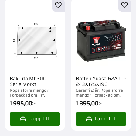
Lägg till i favoriter
Lägg t
Bakruta Mf 3000
Batteri Yuasa 62Ah +-
Serie Mörkt
243X175X190
Köpa större mängd?
Garanti 2 år. Köpa större
Förpackad om 1 st.
mängd? Förpackad om
1/57 st.
1 995,00
:-
1 895,00
:-