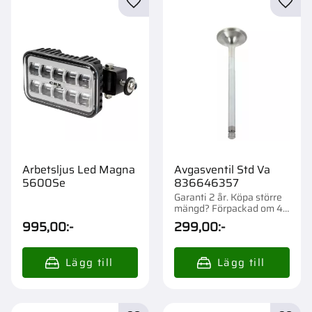
Lägg till i favoriter
Lägg t
Arbetsljus Led Magna
Avgasventil Std Va
5600Se
836646357
Garanti 2 år. Köpa större
mängd? Förpackad om 4
st.
995,00
:-
299,00
:-