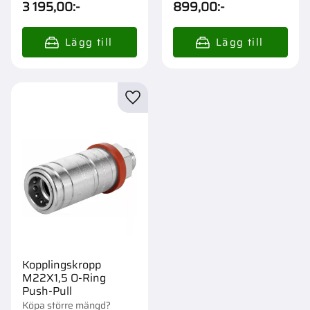
3 195,00
:-
899,00
:-
Lägg till i favoriter
Kopplingskropp
M22X1,5 O-Ring
Push-Pull
Köpa större mängd?