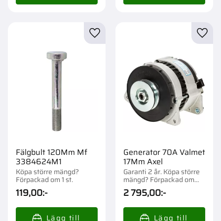
Lägg till i favoriter
Lägg t
Fälgbult 120Mm Mf
Generator 70A Valmet
3384624M1
17Mm Axel
Köpa större mängd?
Garanti 2 år. Köpa större
Förpackad om 1 st.
mängd? Förpackad om
1/72 st.
119,00
:-
2 795,00
:-