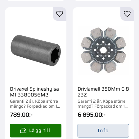
Lägg till i favoriter
Lägg t
Drivaxel Splineshylsa
Drivlamell 350Mm C-8
Mf 3380056M2
23Z
Garanti 2 år. Köpa större
Garanti 2 år. Köpa större
mängd? Förpackad om 1
mängd? Förpackad om 1
st.
st.
789,00
:-
6 895,00
:-
Info