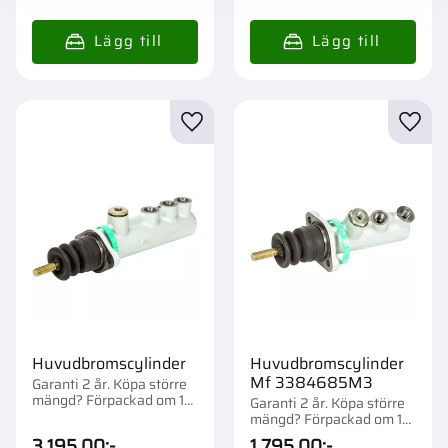
Lägg till i favoriter
Lägg t
Huvudbromscylinder
Huvudbromscylinder
Mf 3384685M3
Garanti 2 år. Köpa större
mängd? Förpackad om 1
Garanti 2 år. Köpa större
st.
mängd? Förpackad om 1
st.
3 195,00
:-
1 795,00
:-