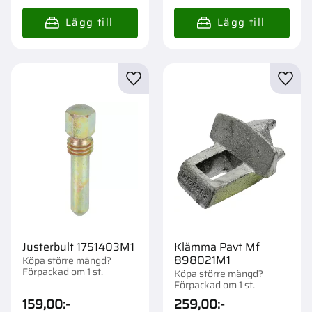
Lägg till i favoriter
Lägg t
Justerbult 1751403M1
Klämma Pavt Mf
898021M1
Köpa större mängd?
Förpackad om 1 st.
Köpa större mängd?
Förpackad om 1 st.
159,00
:-
259,00
:-