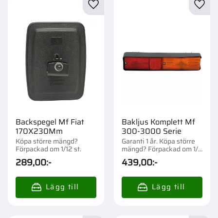
Lägg till i favoriter
Lägg t
Backspegel Mf Fiat
Bakljus Komplett Mf
170X230Mm
300-3000 Serie
Köpa större mängd?
Garanti 1 år. Köpa större
Förpackad om 1/12 st.
mängd? Förpackad om 1/2
st.
289,00
:-
439,00
:-