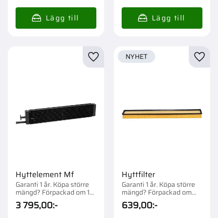
NYHET
Lägg till i favoriter
Lägg t
Hyttelement Mf
Hyttfilter
Garanti 1 år. Köpa större
Garanti 1 år. Köpa större
mängd? Förpackad om 1
mängd? Förpackad om
st.
1/10 st.
3 795,00
:-
639,00
:-