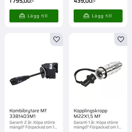
1 795,00
:-
439,00
:-
Lägg till i favoriter
Lägg t
Kombibrytare Mf
Kopplingskropp
3381403M1
M22X1,5 Mf
Garanti 2 år. Köpa större
Garanti 1 år. Köpa större
mängd? Förpackad om 1
mängd? Förpackad om 1
st.
st.