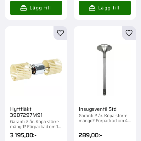
Lägg till i favoriter
Lägg t
Hyttfläkt
Insugsventil Std
3907297M91
Garanti 2 år. Köpa större
mängd? Förpackad om 4
Garanti 2 år. Köpa större
st.
mängd? Förpackad om 1
st.
3 195,00
:-
289,00
:-