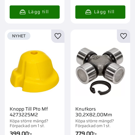
NYHET
Lägg till i favoriter
Lägg t
Knopp Till Pto Mf
Knutkors
4273225M2
30,2X82,00Mm
Köpa större mängd?
Köpa större mängd?
Förpackad om 1 st.
Förpackad om 1 st.
399,00
:-
779,00
:-