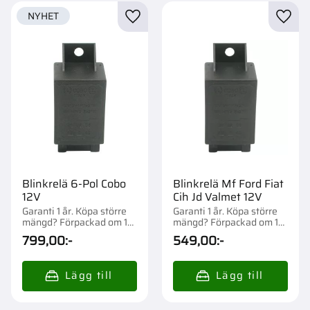
NYHET
Lägg till i favoriter
Lägg t
Blinkrelä 6-Pol Cobo
Blinkrelä Mf Ford Fiat
12V
Cih Jd Valmet 12V
Garanti 1 år. Köpa större
Garanti 1 år. Köpa större
mängd? Förpackad om 1
mängd? Förpackad om 1
st.
st.
799,00
:-
549,00
:-