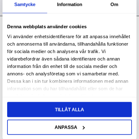
Samtycke
Information
Om
Denna webbplats använder cookies
Kontakt
Vi använder enhetsidentifierare för att anpassa innehållet
Svith AB
och annonserna till användarna, tillhandahålla funktioner
Telefon:
0155-332 05
för sociala medier och analysera vår trafik. Vi
vidarebefordrar även sådana identifierare och annan
E-post:
order@svith.se
information från din enhet till de sociala medier och
Oscarsbergsvägen 11
annons- och analysföretag som vi samarbetar med.
611 39 Nyköping
Dessa kan i sin tur kombinera informationen med annan
information som du har tillhandahållit eller som de har
Org.nr: 559106-6112
samlat in när du har använt deras tjänster.
Följ oss
TILLÅT ALLA
ANPASSA
Butik