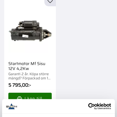
Lägg till i favoriter
Startmotor Mf Sisu
12V 4,2Kw
Garanti 2 år. Köpa större
mängd? Förpackad om 1
st.
5 795,00
:-