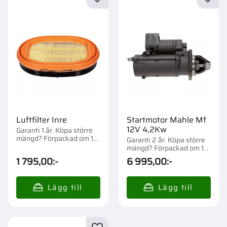
Lägg till i favoriter
Lägg t
Luftfilter Inre
Startmotor Mahle Mf
12V 4,2Kw
Garanti 1 år. Köpa större
mängd? Förpackad om 1
Garanti 2 år. Köpa större
st.
mängd? Förpackad om 1
st.
1 795,00
:-
6 995,00
:-