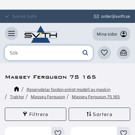
Meny
Svensk butik
order@svith.se
Mina sidor
Favoriter
Kundva
Massey Ferguson 7S 165
Reservdelar fordon enligt modell av maskin
Traktor
Massey Ferguson
Massey Ferguson 7S 165
Filtrera
Sortera