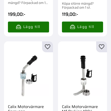
mängd? Förpackad om 1
Köpa större mängd?
st.
Förpackad om 1 st.
199,00
:-
119,00
:-
Lägg till i favoriter
Lägg t
Calix Motorvärmare
Calix Motorvärmare