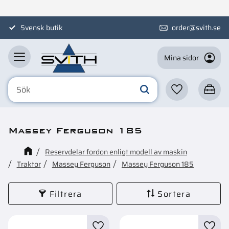
Meny
Svensk butik
order@svith.se
Mina sidor
Favoriter
Kundva
Massey Ferguson 185
Reservdelar fordon enligt modell av maskin
Traktor
Massey Ferguson
Massey Ferguson 185
Filtrera
Sortera