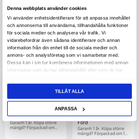
Denna webbplats använder cookies
Vi använder enhetsidentifierare för att anpassa innehållet
och annonserna till användarna, tillhandahålla funktioner
för sociala medier och analysera vår trafik. Vi
NYHET
Lägg till i favoriter
Lägg t
vidarebefordrar även sådana identifierare och annan
information från din enhet till de sociala medier och
annons- och analysföretag som vi samarbetar med.
Dessa kan i sin tur kombinera informationen med annan
information som du har tillhandahållit eller som de har
samlat in när du har använt deras tjänster.
TILLÅT ALLA
ANPASSA
Bränslekran Filter Mf
Bränsleledning
1851654M1
Gummipärla Sats Mf
Ford
Garanti 1 år. Köpa större
mängd? Förpackad om
Garanti 1 år. Köpa större
1/10 st.
mängd? Förpackad om 1
st.