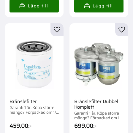
Lägg till i favoriter
Lägg t
Bränslefilter
Bränslefilter Dubbel
Komplett
Garanti 1 år. Köpa större
mängd? Förpackad om 1/6
Garanti 1 år. Köpa större
st.
mängd? Förpackad om 1
st.
459,00
:-
699,00
:-