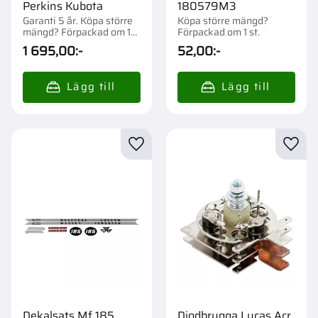
Perkins Kubota
180579M3
Garanti 5 år. Köpa större
Köpa större mängd?
mängd? Förpackad om 1
Förpackad om 1 st.
st.
1 695,00
:-
52,00
:-
Lägg till i favoriter
Lägg t
Dekalsats Mf 185
Diodbrygga Lucas Acr