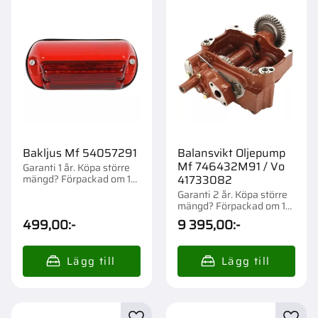
Bakljus Mf 54057291
Balansvikt Oljepump
Mf 746432M91 / Vo
Garanti 1 år. Köpa större
mängd? Förpackad om 1
41733082
st.
Garanti 2 år. Köpa större
mängd? Förpackad om 1
st.
499,00
:-
9 395,00
:-