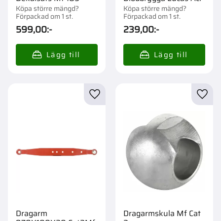
Köpa större mängd?
Köpa större mängd?
Förpackad om 1 st.
Förpackad om 1 st.
599,00
:-
239,00
:-
Lägg till i favoriter
Lägg t
Dragarm
Dragarmskula Mf Cat