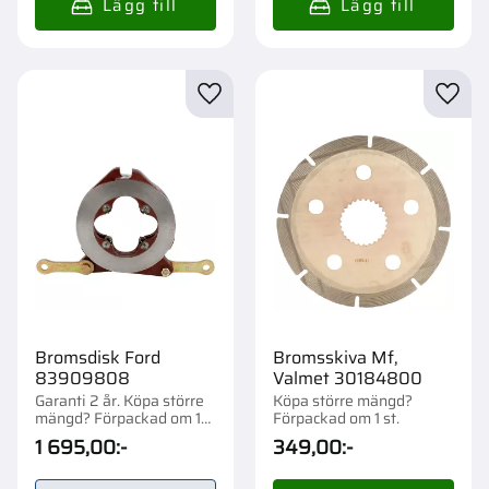
Lägg till i favoriter
Lägg t
Bromsdisk Ford
Bromsskiva Mf,
83909808
Valmet 30184800
Garanti 2 år. Köpa större
Köpa större mängd?
mängd? Förpackad om 1
Förpackad om 1 st.
st.
1 695,00
:-
349,00
:-