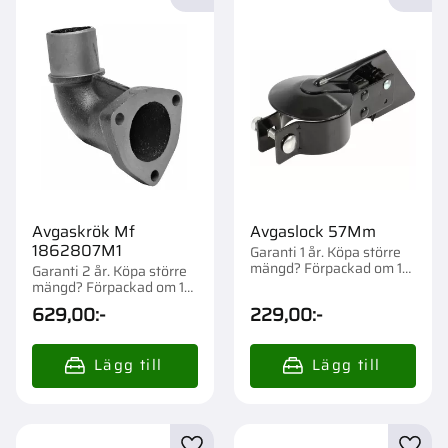
Lägg till i favoriter
Lägg t
Avgaskrök Mf
Avgaslock 57Mm
1862807M1
Garanti 1 år. Köpa större
mängd? Förpackad om 1
Garanti 2 år. Köpa större
st.
mängd? Förpackad om 1
st.
629,00
:-
229,00
:-