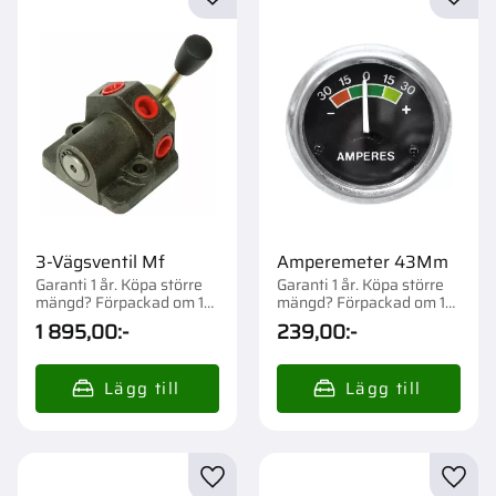
Lägg till i favoriter
Lägg t
3-Vägsventil Mf
Amperemeter 43Mm
Garanti 1 år. Köpa större
Garanti 1 år. Köpa större
mängd? Förpackad om 1
mängd? Förpackad om 1
st.
st.
1 895,00
:-
239,00
:-
Lägg till i favoriter
Lägg t