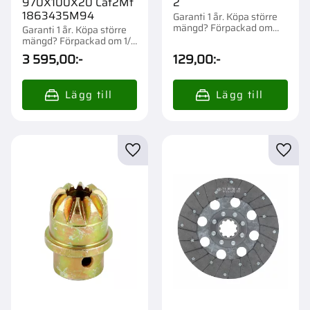
970X100X20 Cat2Mf
2
1863435M94
Garanti 1 år. Köpa större
mängd? Förpackad om
Garanti 1 år. Köpa större
1/50 st.
mängd? Förpackad om 1/1
st.
3 595,00
:-
129,00
:-
Lägg till i favoriter
Lägg t