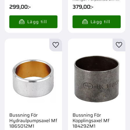
st.
299,00
:-
379,00
:-
Lägg till i favoriter
Lägg t
Bussning För
Bussning För
Hydraulpumpsaxel Mf
Kopplingsaxel Mf
1865012M1
184292M1