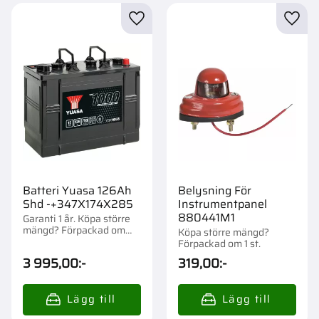
Lägg till i favoriter
Lägg t
Batteri Yuasa 126Ah
Belysning För
Shd -+347X174X285
Instrumentpanel
880441M1
Garanti 1 år. Köpa större
mängd? Förpackad om
Köpa större mängd?
1/24 st.
Förpackad om 1 st.
3 995,00
:-
319,00
:-