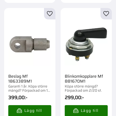
Lägg till i favoriter
Lägg t
Beslag Mf
Blinkomkopplare Mf
1863389M1
881670M1
Garanti 1 år. Köpa större
Köpa större mängd?
mängd? Förpackad om 1
Förpackad om 2/20 st.
st.
399,00
:-
299,00
:-