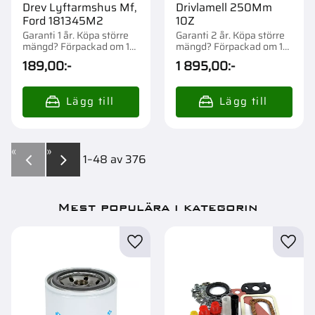
Drev Lyftarmshus Mf,
Drivlamell 250Mm
Ford 181345M2
10Z
Garanti 1 år. Köpa större
Garanti 2 år. Köpa större
mängd? Förpackad om 1
mängd? Förpackad om 1
st.
st.
189,00
:-
1 895,00
:-
«
»
1–
48
av
376
Mest populära i kategorin