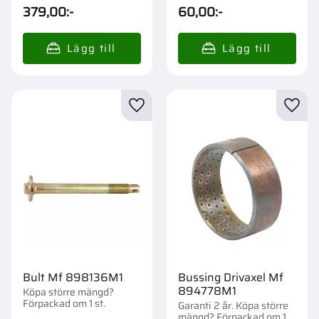
st.
379,00
:-
60,00
:-
Lägg till i favoriter
Lägg t
Bult Mf 898136M1
Bussing Drivaxel Mf
894778M1
Köpa större mängd?
Förpackad om 1 st.
Garanti 2 år. Köpa större
mängd? Förpackad om 1