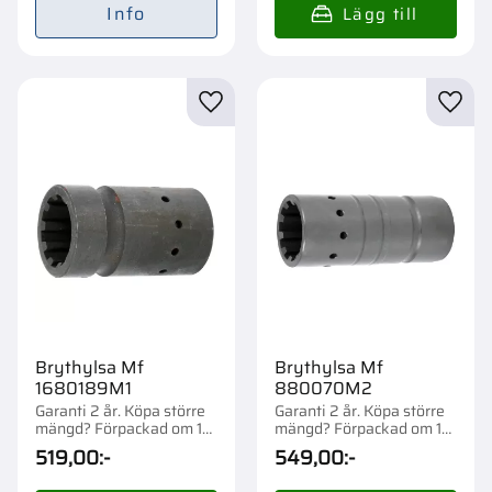
Info
Lägg till i favoriter
Lägg t
Brythylsa Mf
Brythylsa Mf
1680189M1
880070M2
Garanti 2 år. Köpa större
Garanti 2 år. Köpa större
mängd? Förpackad om 1
mängd? Förpackad om 1
st.
st.
519,00
:-
549,00
:-