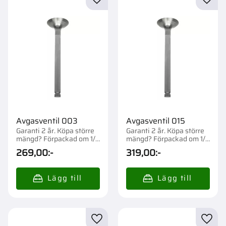
Lägg till i favoriter
Lägg t
Avgasventil 003
Avgasventil 015
Garanti 2 år. Köpa större
Garanti 2 år. Köpa större
mängd? Förpackad om 1/4
mängd? Förpackad om 1/6
st.
st.
269,00
:-
319,00
:-
Lägg till i favoriter
Lägg t