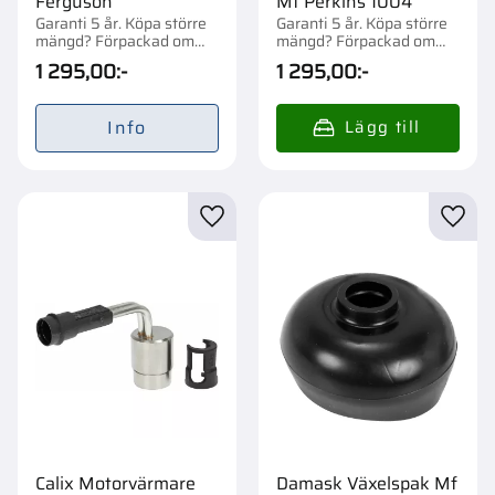
Ferguson
Mf Perkins 1004
Garanti 5 år. Köpa större
Garanti 5 år. Köpa större
mängd? Förpackad om
mängd? Förpackad om
1/10 st.
1/10 st.
1 295,00
:-
1 295,00
:-
Info
Lägg till i favoriter
Lägg t
Calix Motorvärmare
Damask Växelspak Mf