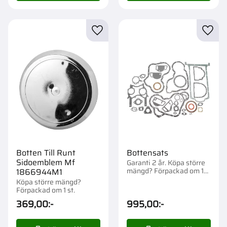
Lägg till i favoriter
Lägg t
Botten Till Runt
Bottensats
Sidoemblem Mf
Garanti 2 år. Köpa större
mängd? Förpackad om 1
1866944M1
st.
Köpa större mängd?
Förpackad om 1 st.
369,00
:-
995,00
:-