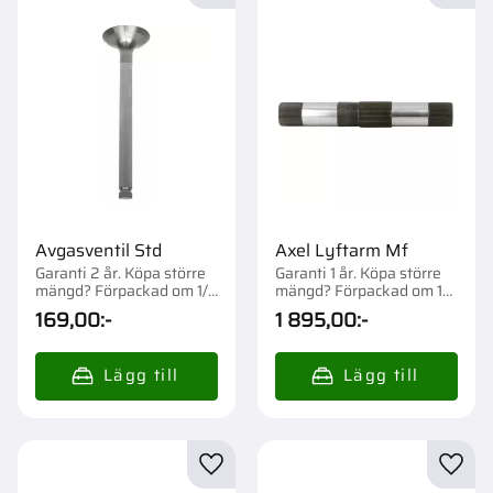
Avgasventil Std
Axel Lyftarm Mf
Garanti 2 år. Köpa större
Garanti 1 år. Köpa större
mängd? Förpackad om 1/4
mängd? Förpackad om 1
st.
st.
169,00
:-
1 895,00
:-
Lägg till i favoriter
Lägg t