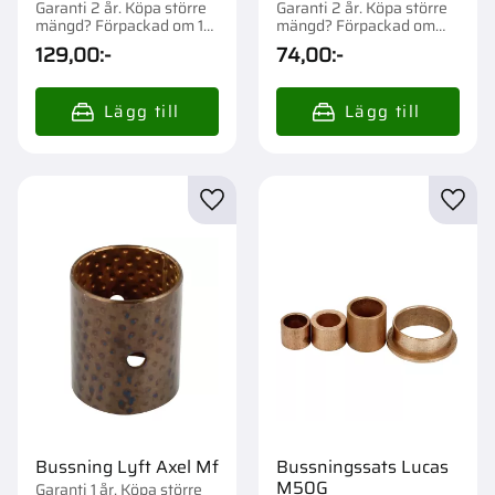
Garanti 2 år. Köpa större
Garanti 2 år. Köpa större
mängd? Förpackad om 1
mängd? Förpackad om
st.
1/10 st.
129,00
:-
74,00
:-
Lägg till i favoriter
Lägg t
Bussning Lyft Axel Mf
Bussningssats Lucas
M50G
Garanti 1 år. Köpa större