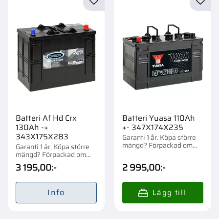
Lägg till i favoriter
Lägg t
Batteri Af Hd Crx
Batteri Yuasa 110Ah
130Ah -+
+- 347X174X235
343X175X283
Garanti 1 år. Köpa större
mängd? Förpackad om
Garanti 1 år. Köpa större
1/36 st.
mängd? Förpackad om
1/24 st.
3 195,00
:-
2 995,00
:-
Info