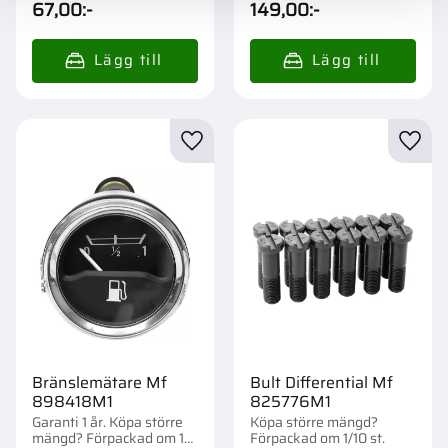
67,00
:-
149,00
:-
Lägg till i favoriter
Lägg t
Bränslemätare Mf
Bult Differential Mf
898418M1
825776M1
Garanti 1 år. Köpa större
Köpa större mängd?
mängd? Förpackad om 1
Förpackad om 1/10 st.