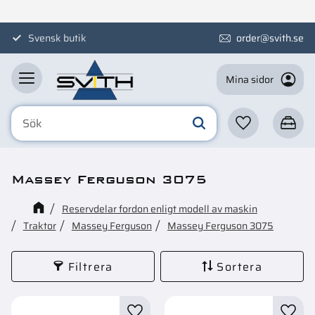
Meny
Svensk butik
order@svith.se
Mina sidor
Favoriter
Kundva
Massey Ferguson 3075
Reservdelar fordon enligt modell av maskin
Traktor
Massey Ferguson
Massey Ferguson 3075
Filtrera
Sortera