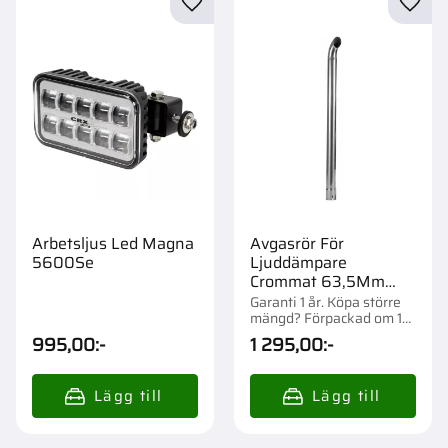
Lägg till i favoriter
Lägg t
Arbetsljus Led Magna
Avgasrör För
5600Se
Ljuddämpare
Crommat 63,5Mm
1067Mm
Garanti 1 år. Köpa större
mängd? Förpackad om 1
st.
995,00
:-
1 295,00
:-