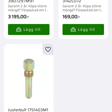
3907297M91
3142L072
Garanti 2 år. Köpa större
Garanti 2 år. Köpa större
mängd? Förpackad om 1
mängd? Förpackad om 1
st.
st.
3 195,00
:-
169,00
:-
Lägg till i favoriter
Justerbult 1751403M1