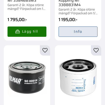
Mf 3384685M3
Koppling Mf
3388831M4
Garanti 2 år. Köpa större
mängd? Förpackad om 1
Garanti 2 år. Köpa större
st.
mängd? Förpackad om 1/1
st.
1 795,00
:-
1 195,00
:-
Info
Lägg till i favoriter
Lägg t