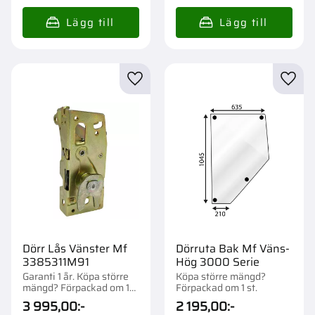
Lägg till i favoriter
Lägg t
Dörr Lås Vänster Mf
Dörruta Bak Mf Väns-
3385311M91
Hög 3000 Serie
Garanti 1 år. Köpa större
Köpa större mängd?
mängd? Förpackad om 1
Förpackad om 1 st.
st.
3 995,00
:-
2 195,00
:-