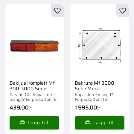
Lägg till i favoriter
Lägg t
Bakljus Komplett Mf
Bakruta Mf 3000
300-3000 Serie
Serie Mörkt
Garanti 1 år. Köpa större
Köpa större mängd?
mängd? Förpackad om 1/2
Förpackad om 1 st.
st.
439,00
:-
1 995,00
:-