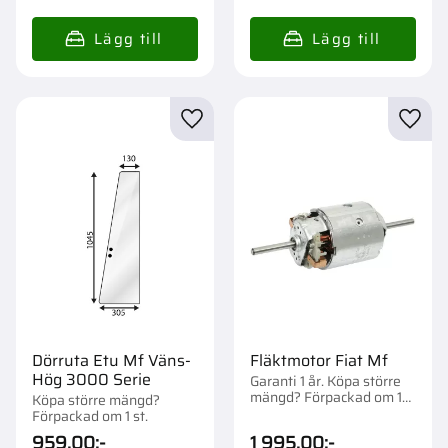
Lägg till i favoriter
Lägg t
Dörruta Etu Mf Väns-
Fläktmotor Fiat Mf
Hög 3000 Serie
Garanti 1 år. Köpa större
mängd? Förpackad om 1
Köpa större mängd?
st.
Förpackad om 1 st.
959,00
:-
1 995,00
:-