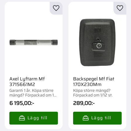
Lägg till i favoriter
Lägg t
Axel Lyftarm Mf
Backspegel Mf Fiat
3715661M2
170X230Mm
Garanti 1 år. Köpa större
Köpa större mängd?
mängd? Förpackad om 1
Förpackad om 1/12 st.
st.
6 195,00
:-
289,00
:-