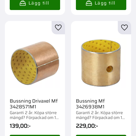
Lägg till i favoriter
Lägg t
Bussning Drivaxel Mf
Bussning Mf
3428571M1
3426938M1
Garanti 2 år. Köpa större
Garanti 2 år. Köpa större
mängd? Förpackad om 1
mängd? Förpackad om 1
st.
st.
139,00
:-
229,00
:-