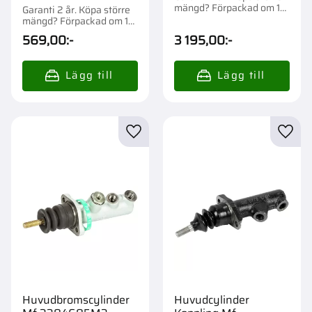
mängd? Förpackad om 1
Garanti 2 år. Köpa större
st.
mängd? Förpackad om 1
st.
569,00
:-
3 195,00
:-
Lägg till i favoriter
Lägg t
Huvudbromscylinder
Huvudcylinder