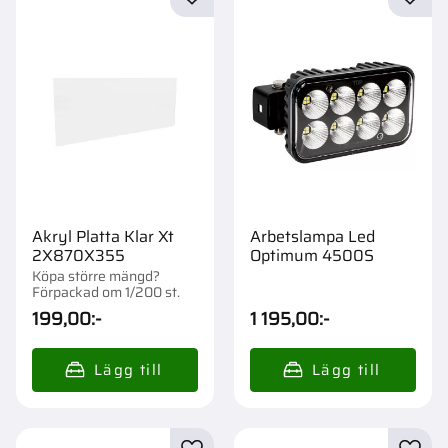
Lägg till i favoriter
Lägg t
Akryl Platta Klar Xt
Arbetslampa Led
2X870X355
Optimum 4500S
Köpa större mängd?
Förpackad om 1/200 st.
199,00
:-
1 195,00
:-