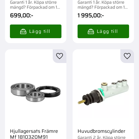
Garanti 1 år. Köpa större
Garanti 1 år. Köpa större
mängd? Förpackad om 1
mängd? Förpackad om 1
st.
st.
699,00
:-
1 995,00
:-
Lägg till i favoriter
Lägg t
Hjullagersats Främre
Huvudbromscylinder
Mf 1810320M91
Garanti 2 år. Köpa större