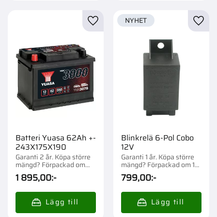
NYHET
Lägg till i favoriter
Lägg t
Batteri Yuasa 62Ah +-
Blinkrelä 6-Pol Cobo
243X175X190
12V
Garanti 2 år. Köpa större
Garanti 1 år. Köpa större
mängd? Förpackad om
mängd? Förpackad om 1
1/57 st.
st.
1 895,00
:-
799,00
:-