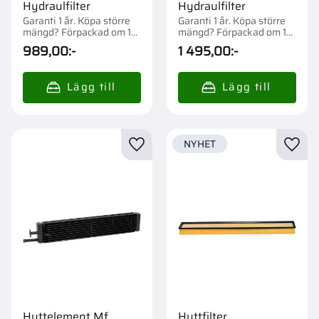
Hydraulfilter
Hydraulfilter
Garanti 1 år. Köpa större
Garanti 1 år. Köpa större
mängd? Förpackad om 1
mängd? Förpackad om 1
st.
st.
989,00
:-
1 495,00
:-
NYHET
Lägg till i favoriter
Lägg t
Hyttelement Mf
Hyttfilter