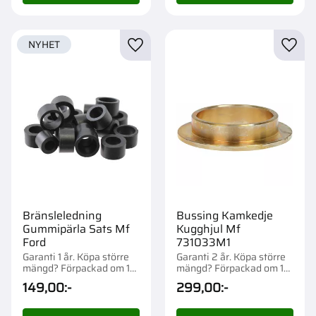
NYHET
Lägg till i favoriter
Lägg t
Bränsleledning
Bussing Kamkedje
Gummipärla Sats Mf
Kugghjul Mf
Ford
731033M1
Garanti 1 år. Köpa större
Garanti 2 år. Köpa större
mängd? Förpackad om 1
mängd? Förpackad om 1
st.
st.
149,00
:-
299,00
:-