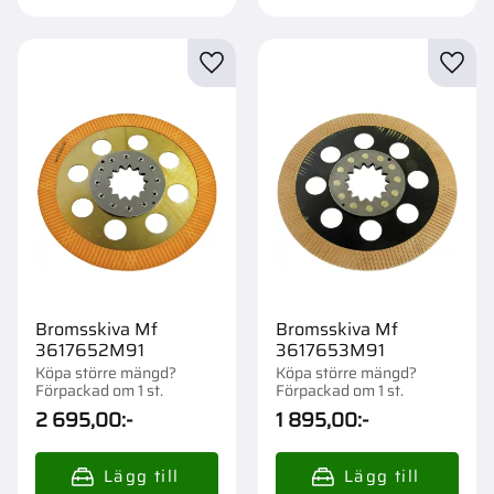
Lägg till i favoriter
Lägg t
Bromsskiva Mf
Bromsskiva Mf
3617652M91
3617653M91
Köpa större mängd?
Köpa större mängd?
Förpackad om 1 st.
Förpackad om 1 st.
2 695,00
:-
1 895,00
:-