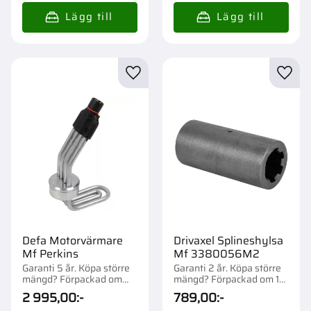
Lägg till i favoriter
Lägg t
Defa Motorvärmare
Drivaxel Splineshylsa
Mf Perkins
Mf 3380056M2
Garanti 5 år. Köpa större
Garanti 2 år. Köpa större
mängd? Förpackad om
mängd? Förpackad om 1
1/16 st.
st.
2 995,00
:-
789,00
:-