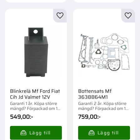
Lägg till i favoriter
Lägg t
Blinkrelä Mf Ford Fiat
Bottensats Mf
Cih Jd Valmet 12V
3638864M1
Garanti 1 år. Köpa större
Garanti 2 år. Köpa större
mängd? Förpackad om 1
mängd? Förpackad om 1
st.
st.
549,00
:-
759,00
:-