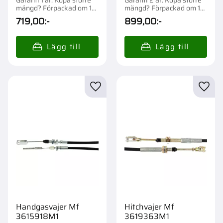
mängd? Förpackad om 1
mängd? Förpackad om 1
st.
st.
719,00
:-
899,00
:-
Lägg till i favoriter
Lägg t
Handgasvajer Mf
Hitchvajer Mf
3615918M1
3619363M1