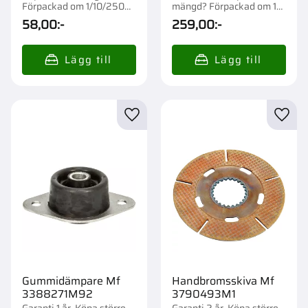
Förpackad om 1/10/250
mängd? Förpackad om 1
st.
st.
58,00
:-
259,00
:-
Lägg till i favoriter
Lägg t
Gummidämpare Mf
Handbromsskiva Mf
3388271M92
3790493M1
Garanti 1 år. Köpa större
Garanti 2 år. Köpa större