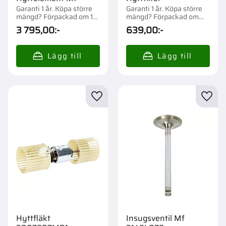
Garanti 1 år. Köpa större
Garanti 1 år. Köpa större
mängd? Förpackad om 1
mängd? Förpackad om
st.
1/10 st.
3 795,00
:-
639,00
:-
Lägg till i favoriter
Lägg t
Hyttfläkt
Insugsventil Mf