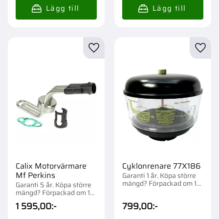
Lägg till i favoriter
Lägg t
Calix Motorvärmare
Cyklonrenare 77X186
Mf Perkins
Garanti 1 år. Köpa större
mängd? Förpackad om 1
Garanti 5 år. Köpa större
st.
mängd? Förpackad om 1
st.
1 595,00
:-
799,00
:-