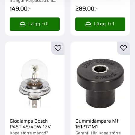
mängd? Förpackad om
1/10 st.
149,00
:-
289,00
:-
Lägg till i favoriter
Lägg t
Glödlampa Bosch
Gummidämpare Mf
P45T 45/40W 12V
1612171M1
Köpa större mängd?
Garanti 1 år. Köpa större