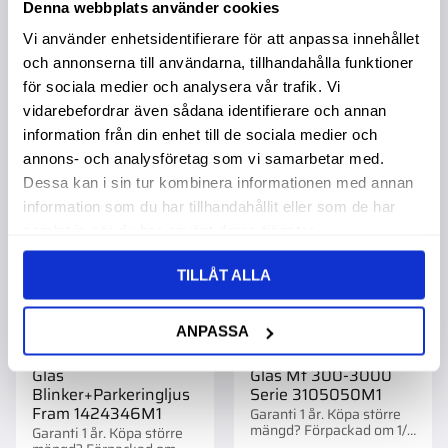
88,00
:-
149,00
:-
Denna webbplats använder cookies
Vi använder enhetsidentifierare för att anpassa innehållet
och annonserna till användarna, tillhandahålla funktioner
för sociala medier och analysera vår trafik. Vi
vidarebefordrar även sådana identifierare och annan
information från din enhet till de sociala medier och
Lägg till i favoriter
Lägg t
annons- och analysföretag som vi samarbetar med.
Dessa kan i sin tur kombinera informationen med annan
information som du har tillhandahållit eller som de har
samlat in när du har använt deras tjänster.
TILLÅT ALLA
ANPASSA
Glas
Glas Mf 300-3000
Blinker+Parkeringljus
Serie 3105050M1
Fram 1424346M1
Garanti 1 år. Köpa större
mängd? Förpackad om 1/5
Garanti 1 år. Köpa större
st.