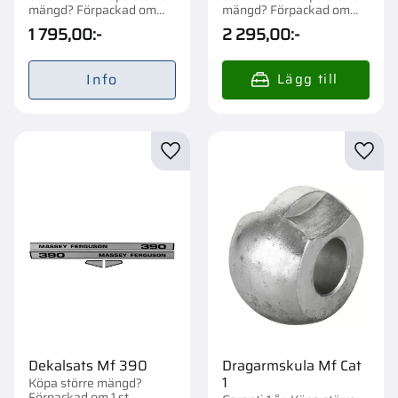
mängd? Förpackad om
mängd? Förpackad om
1/26 st.
1/26 st.
1 795,00
:-
2 295,00
:-
Info
Lägg till i favoriter
Lägg t
Dekalsats Mf 390
Dragarmskula Mf Cat
1
Köpa större mängd?
Förpackad om 1 st.