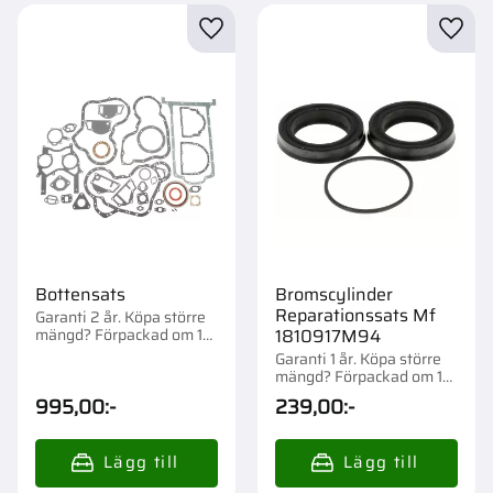
Lägg till i favoriter
Lägg t
Bottensats
Bromscylinder
Reparationssats Mf
Garanti 2 år. Köpa större
mängd? Förpackad om 1
1810917M94
st.
Garanti 1 år. Köpa större
mängd? Förpackad om 1
st.
995,00
:-
239,00
:-