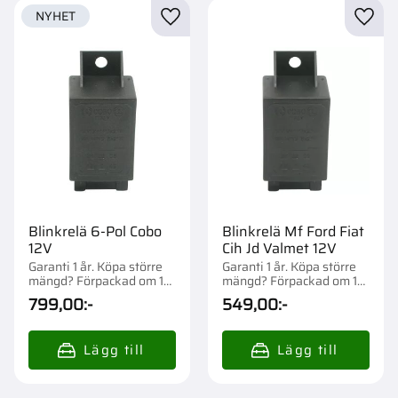
NYHET
Lägg till i favoriter
Lägg t
Blinkrelä 6-Pol Cobo
Blinkrelä Mf Ford Fiat
12V
Cih Jd Valmet 12V
Garanti 1 år. Köpa större
Garanti 1 år. Köpa större
mängd? Förpackad om 1
mängd? Förpackad om 1
st.
st.
799,00
:-
549,00
:-