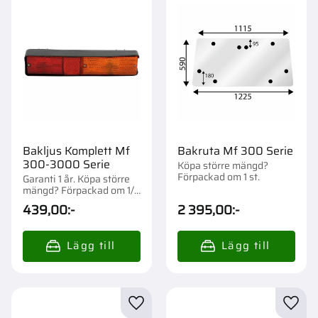
Bakljus Komplett Mf
Bakruta Mf 300 Serie
300-3000 Serie
Köpa större mängd?
Förpackad om 1 st.
Garanti 1 år. Köpa större
mängd? Förpackad om 1/2
st.
439,00
:-
2 395,00
:-
Lägg till i favoriter
Lägg t