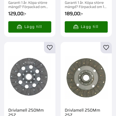
Garanti 1 år. Köpa större
Garanti 1 år. Köpa större
mängd? Förpackad om
mängd? Förpackad om 1
1/50 st.
st.
129,00
:-
189,00
:-
Lägg till i favoriter
Lägg t
Drivlamell 250Mm
Drivlamell 250Mm
25Z
25Z