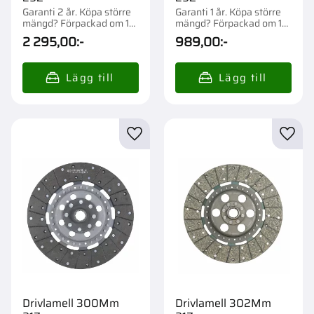
Garanti 2 år. Köpa större
Garanti 1 år. Köpa större
mängd? Förpackad om 1
mängd? Förpackad om 1
st.
st.
2 295,00
:-
989,00
:-
Lägg till i favoriter
Lägg t
Drivlamell 300Mm
Drivlamell 302Mm