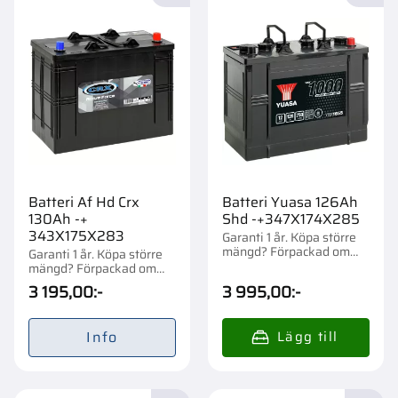
Batteri Af Hd Crx
Batteri Yuasa 126Ah
130Ah -+
Shd -+347X174X285
343X175X283
Garanti 1 år. Köpa större
mängd? Förpackad om
Garanti 1 år. Köpa större
1/24 st.
mängd? Förpackad om
1/24 st.
3 195,00
:-
3 995,00
:-
Info