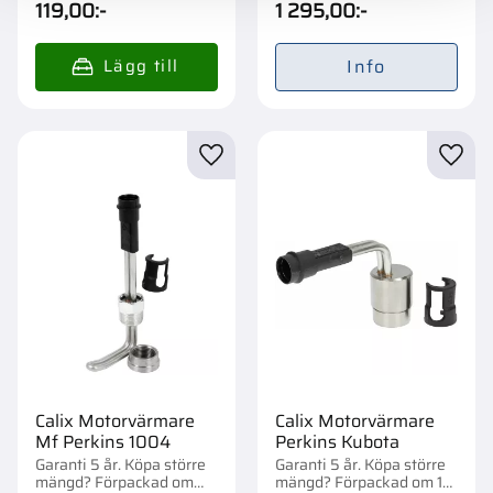
119,00
:-
1 295,00
:-
Info
Lägg till i favoriter
Lägg t
Calix Motorvärmare
Calix Motorvärmare
Mf Perkins 1004
Perkins Kubota
Garanti 5 år. Köpa större
Garanti 5 år. Köpa större
mängd? Förpackad om
mängd? Förpackad om 1