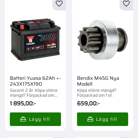
Lägg till i favoriter
Lägg t
Batteri Yuasa 62Ah +-
Bendix M45G Nya
243X175X190
Modell
Garanti 2 år. Köpa större
Köpa större mängd?
mängd? Förpackad om
Förpackad om 1 st.
1/57 st.
1 895,00
:-
659,00
:-