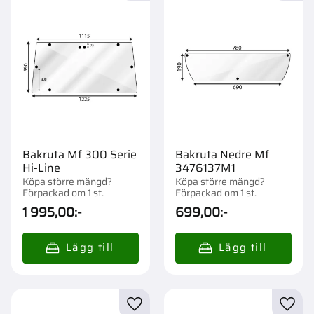
Bakruta Mf 300 Serie
Bakruta Nedre Mf
Hi-Line
3476137M1
Köpa större mängd?
Köpa större mängd?
Förpackad om 1 st.
Förpackad om 1 st.
1 995,00
:-
699,00
:-
Lägg till i favoriter
Lägg t