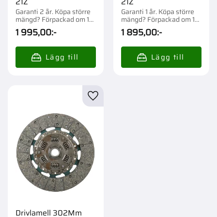
21Z
21Z
Garanti 2 år. Köpa större
Garanti 1 år. Köpa större
mängd? Förpackad om 1
mängd? Förpackad om 1
st.
st.
1 995,00
:-
1 895,00
:-
Lägg till i favoriter
Drivlamell 302Mm