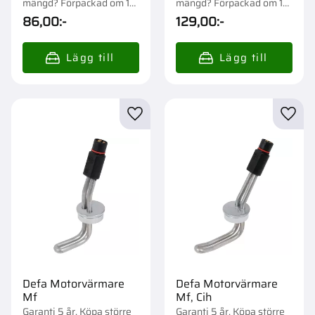
mängd? Förpackad om 1
mängd? Förpackad om 1
st.
st.
86,00
:-
129,00
:-
Lägg till i favoriter
Lägg t
Defa Motorvärmare
Defa Motorvärmare
Mf
Mf, Cih
Garanti 5 år. Köpa större
Garanti 5 år. Köpa större