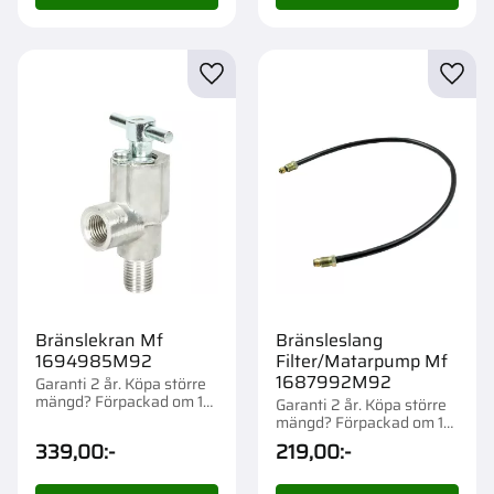
Lägg till i favoriter
Lägg t
Bränslekran Mf
Bränsleslang
1694985M92
Filter/Matarpump Mf
1687992M92
Garanti 2 år. Köpa större
mängd? Förpackad om 1
Garanti 2 år. Köpa större
st.
mängd? Förpackad om 1
st.
339,00
:-
219,00
:-