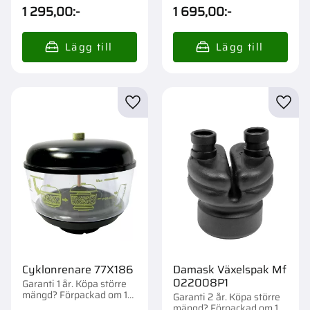
1/10 st.
st.
1 295,00
:-
1 695,00
:-
Lägg till i favoriter
Lägg t
Cyklonrenare 77X186
Damask Växelspak Mf
022008P1
Garanti 1 år. Köpa större
mängd? Förpackad om 1
Garanti 2 år. Köpa större
st.
mängd? Förpackad om 1