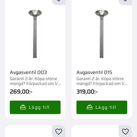
Lägg till i favoriter
Lägg t
Avgasventil 003
Avgasventil 015
Garanti 2 år. Köpa större
Garanti 2 år. Köpa större
mängd? Förpackad om 1/4
mängd? Förpackad om 1/6
st.
st.
269,00
:-
319,00
:-
Lägg till i favoriter
Lägg t