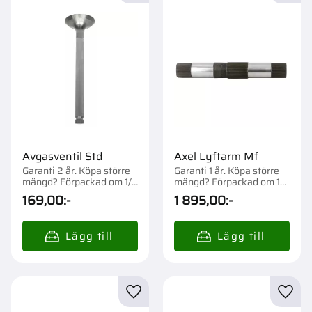
Avgasventil Std
Axel Lyftarm Mf
Garanti 2 år. Köpa större
Garanti 1 år. Köpa större
mängd? Förpackad om 1/4
mängd? Förpackad om 1
st.
st.
169,00
:-
1 895,00
:-
Lägg till i favoriter
Lägg t