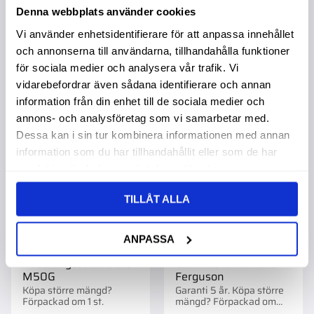
199,00
:-
229,00
:-
Denna webbplats använder cookies
Vi använder enhetsidentifierare för att anpassa innehållet
och annonserna till användarna, tillhandahålla funktioner
för sociala medier och analysera vår trafik. Vi
vidarebefordrar även sådana identifierare och annan
Lägg till i favoriter
Lägg t
information från din enhet till de sociala medier och
annons- och analysföretag som vi samarbetar med.
Dessa kan i sin tur kombinera informationen med annan
information som du har tillhandahållit eller som de har
samlat in när du har använt deras tjänster.
TILLÅT ALLA
ANPASSA
Bussningssats Lucas
Calix Motorvärmare
M50G
Ferguson
Köpa större mängd?
Garanti 5 år. Köpa större
Förpackad om 1 st.
mängd? Förpackad om
1/10 st.