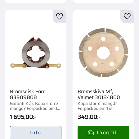
Lägg till i favoriter
Lägg t
Bromsdisk Ford
Bromsskiva Mf,
83909808
Valmet 30184800
Garanti 2 år. Köpa större
Köpa större mängd?
mängd? Förpackad om 1
Förpackad om 1 st.
st.
1 695,00
:-
349,00
:-
Info