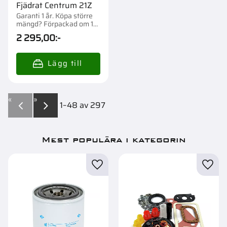
Fjädrat Centrum 21Z
Garanti 1 år. Köpa större
mängd? Förpackad om 1
st.
2 295,00
:-
«
»
1–
48
av
297
Mest populära i kategorin