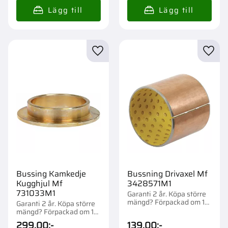
Lägg till i favoriter
Lägg t
Bussing Kamkedje
Bussning Drivaxel Mf
Kugghjul Mf
3428571M1
731033M1
Garanti 2 år. Köpa större
mängd? Förpackad om 1
Garanti 2 år. Köpa större
st.
mängd? Förpackad om 1
st.
299,00
:-
139,00
:-