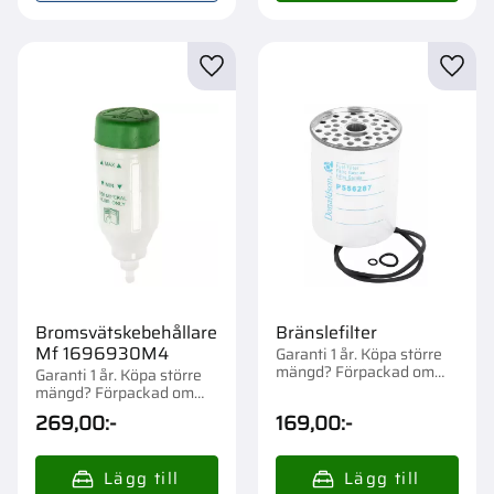
Lägg till i favoriter
Lägg t
Bromsvätskebehållare
Bränslefilter
Mf 1696930M4
Garanti 1 år. Köpa större
mängd? Förpackad om
Garanti 1 år. Köpa större
1/12 st.
mängd? Förpackad om
1/30 st.
269,00
:-
169,00
:-