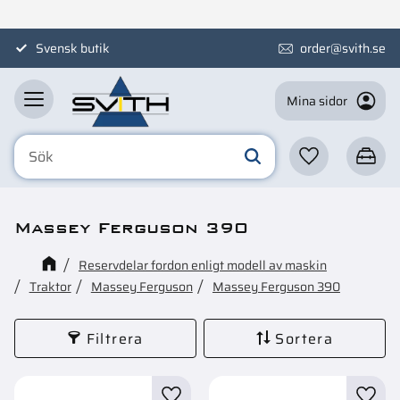
Meny
Svensk butik
order@svith.se
Mina sidor
Favoriter
Kundva
Massey Ferguson 390
Reservdelar fordon enligt modell av maskin
Traktor
Massey Ferguson
Massey Ferguson 390
Filtrera
Sortera