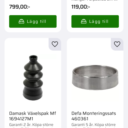
st.
799,00
:-
119,00
:-
Lägg till i favoriter
Lägg t
Damask Växelspak Mf
Defa Monteringssats
1694127M1
460361
Garanti 2 år. Köpa större
Garanti 5 år. Köpa större