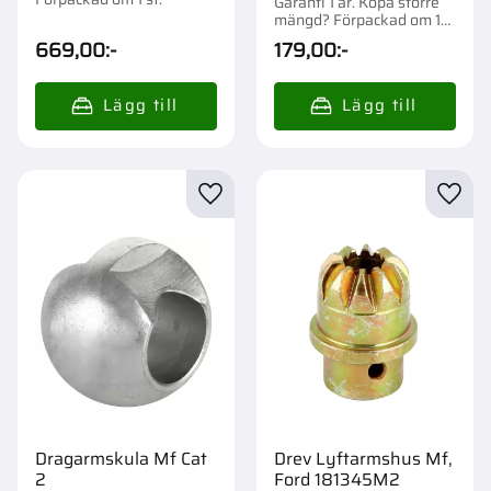
Garanti 1 år. Köpa större
mängd? Förpackad om 1
st.
669,00
:-
179,00
:-
Lägg till i favoriter
Lägg t
Dragarmskula Mf Cat
Drev Lyftarmshus Mf,
2
Ford 181345M2