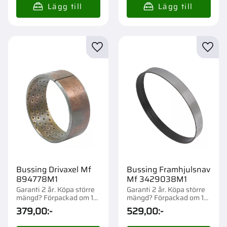
Lägg till i favoriter
Lägg t
Bussing Drivaxel Mf
Bussing Framhjulsnav
894778M1
Mf 3429038M1
Garanti 2 år. Köpa större
Garanti 2 år. Köpa större
mängd? Förpackad om 1
mängd? Förpackad om 1
st.
st.
379,00
:-
529,00
:-